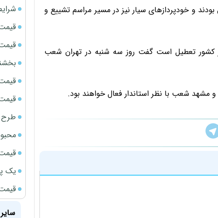
شرایط
بودند و خودپرداز‌های سیار نیز در مسیر مراسم تشییع و
قیمت سک
قیمت ج
ر کشور تعطیل است گفت روز سه شنبه در تهران شعب
بخشنامه ف
قیمت سکه
و مشهد شعب با نظر استاندار فعال خواهند بود.
قیمت سک
طرح ج
محبوب
قیمت سک
یک پر
قیمت جد
سایر 