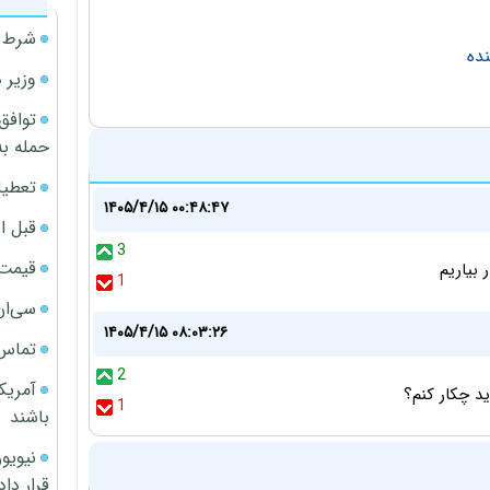
شرط م
ده
وزیر 
توافق
حمله به
تعطیل
۱۴۰۵/۴/۱۵ ۰۰:۴۸:۴۷
قبل ا
3
قیمت آپار
بیاریم
1
سی‌ان
۱۴۰۵/۴/۱۵ ۰۸:۰۳:۲۶
تماس 
2
آمریک
د چکار کنم؟
1
باشند
قرار داد