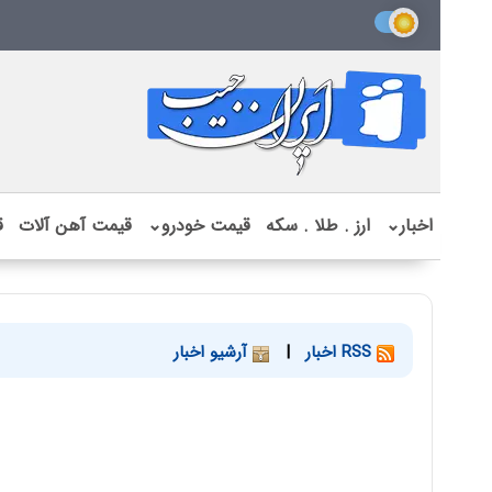
اخبار
⌄
ارز . طلا . سکه
قیمت خودرو
⌄
قیمت آهن آلات
ق
RSS اخبار
|
آرشیو اخبار