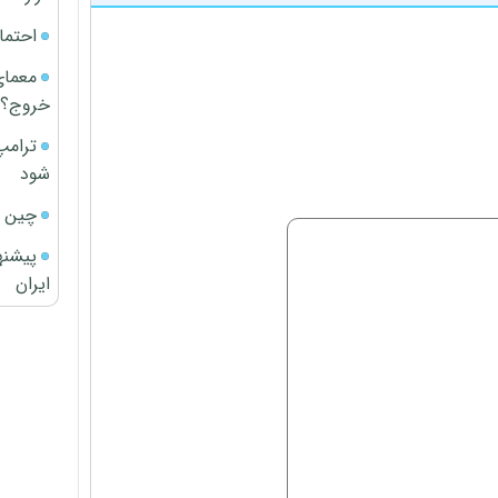
احتما
معمای
خروج؟
ترامپ
شود
چین ا
پیشنه
ایران