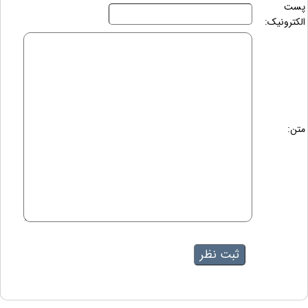
پست
الکترونیک:
متن: