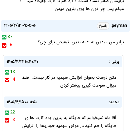
برایشان صادر نشده است؟؟ آرد هم با کارت جایگاه میدن ؟
میگم پس چرا نون ها بوی بنزین میدن
۱۴۰۵/۴/۱۴ ۰۹:۰۱:۰۵
peyman:
پاسخ
87
برادر من میدین به همه بدین. تبعیض برای چی؟
6
برقی :
۱۴۰۵/۴/۱۴ ۱۰:۴۰:۴۰
13
متن درست بخوان افزایش سهمیه در کار نیست.. فقط
4
میزان سوخت گیری بیشتر کردن
محمد:
۱۴۰۵/۴/۱۵ ۰۰:۱۱:۵۱
22
آقا ماه نمیخوایم که جایگاه به بنزین بده کارت ها ی
3
جایگاه را جم کنید در عوض سهمیه خودروها را افزایش