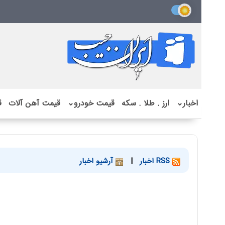
اخبار
⌄
ارز . طلا . سکه
قیمت خودرو
⌄
قیمت آهن آلات
ق
RSS اخبار
|
آرشیو اخبار