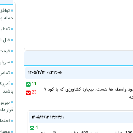
توافق
حمله به
تعطیل
قبل ا
قیمت آپار
سی‌ان
تماس 
۱۴۰۵/۴/۱۴ ۰۱:۳۳:۰۵
آمریک
11
واردات زیاد برنج همزمان با اغاززمان برداشت برنج فقط به سود واسطه ها هست. بیچاره کشاورزی که با کود ۷
باشند
23
قرار داد
۱۴۰۵/۴/۱۴ ۱۳:۲۳:۱۱
احتما
4
معمای