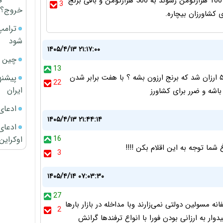
کشاورز محترم همونی هست که قیمت برنج ایرانی از 100 هزارتومن رسوند به 500 هزارتومن و باقی برنج
3
خروج؟
کشاورزان بیچاره.
ترامپ
شود
۱۴۰۵/۴/۱۳ ۲۱:۱۷:۰۰
چین ا
13
پیشنه
ایا قیمت کود که یک میلیون بود فروردین شد ۷میلیون و ۵۰۰ ارزان شد که برنج ارزون بشه ؟ با هفت برابر شدن
22
ایران
ادعای
۱۴۰۵/۴/۱۳ ۲۱:۴۴:۱۴
ادعای 
اوکراین
16
ا توجه به این اقلام بکن !!!!
3
۱۴۰۵/۴/۱۴ ۰۷:۰۳:۳۰
27
نه مسولین دولتی نمی‌زارند وبا مداخله در بازار بارها
2
ار به ارزانی بودن فورا با انواع ترفندها گرانش