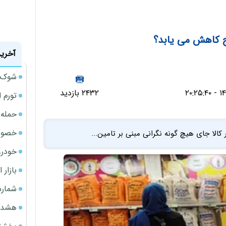
ج کاهش می یابد؟
آخرین
شوک ا
۲۴۳۲ بازدید
تورم 
حمله 
خصوصی
کالا جای هیچ گونه نگرانی مبنی بر تامین...
خودرو
بازار 
شمارش
هشدار