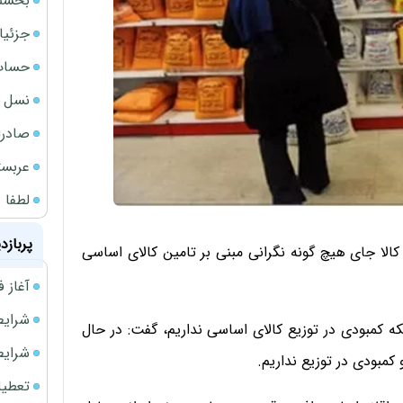
بخشنامه ف
جزئیا
حساب‌
نسل ج
صادرا
عربست
لطفا د
پربازد
کالا جای هیچ گونه نگرانی مبنی بر تامین کالای اساسی
آغاز فروش فوری 
شرایط فروش 
که کمبودی در توزیع کالای اساسی نداریم، گفت: در حال
شرایط فرو
کمبودی در توزیع نداریم.
تعطیلی ادا