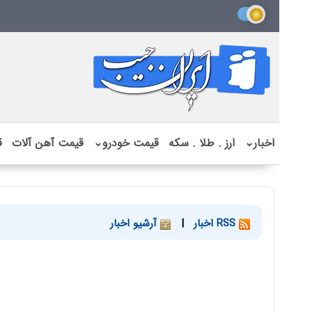
اخبار
⌄
ارز . طلا . سکه
قیمت خودرو
⌄
قیمت آهن آلات
ق
RSS اخبار
|
آرشیو اخبار