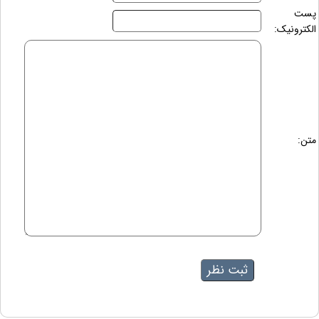
پست
الکترونیک:
متن: