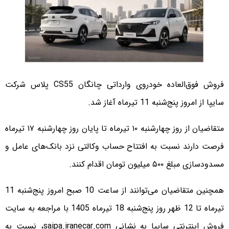
فروش فوق‌العاده خودروی وارداتی چانگان CS55 پلاس شرکت
سایپا از امروز پنج‌شنبه 11 تیرماه آغاز شد.
متقاضیان از روز چهارشنبه ۱۰ تیرماه تا پایان روز چهارشنبه ۱۷ تیرماه
فرصت دارند نسبت به افتتاح حساب وکالتی نزد بانک‌های عامل و
مسدودسازی مبلغ ۵۰۰ میلیون تومان اقدام کنند.
همچنین متقاضیان می‌توانند از ساعت 10 صبح امروز پنج‌شنبه 11
تیرماه تا 12 ظهر روز پنج‌شنبه 18 تیرماه 1405 با مراجعه به سایت
فروش اینترنتی سایپا به نشانی saipa.iranecar.com، نسبت به