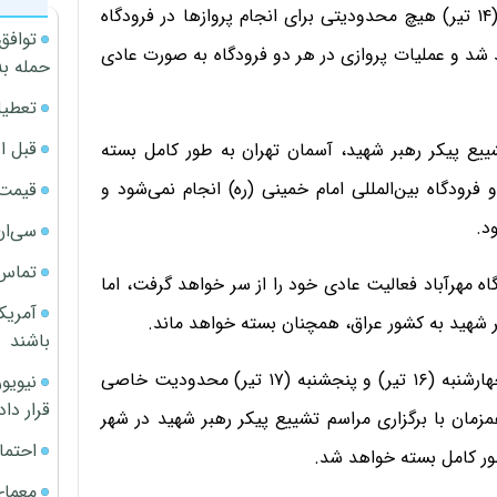
شیرودی تصریح کرد: در روزهای شنبه (۱۳ تیر) و یکشنبه (۱۴ تیر) هیچ محدودیتی برای انجام پروازها در فرودگاه
توافق
هد شد و عملیات پروازی در هر دو فرودگاه به صورت عادی
حمله به
تعطیل
قبل ا
برگزاری مراسم تشییع پیکر رهبر شهید، آسمان تهران به طور کامل بسته
فرودگاه بین‌المللی امام خمینی (ره) انجام نمی‌شود و
قیمت آپار
د.
سی‌ان
تماس 
دگاه مهرآباد فعالیت عادی خود را از سر خواهد گرفت، اما
آمریک
هبر شهید به کشور عراق، همچنان بسته خواهد ماند.
باشند
رئیس سازمان هواپیمایی کشوری تصریح کرد: در روزهای چهارشنبه (۱۶ تیر) و پنجشنبه (۱۷ تیر) محدودیت خاصی
قرار داد
زمان با برگزاری مراسم تشییع پیکر رهبر شهید در شهر
احتما
ور کامل بسته خواهد شد.
معمای