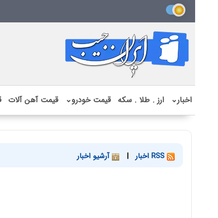
اخبار
⌄
ارز . طلا . سکه
قیمت خودرو
⌄
قیمت آهن آلات
ق
RSS اخبار
|
آرشیو اخبار