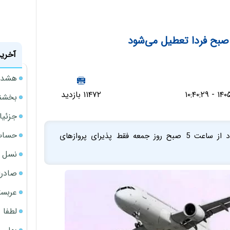
آخرین
هشدار
۱۱۴۷۲ بازدید
بخشنامه ف
جزئیا
حساب‌
رئیس سازمان هواپیمایی کشوری گفت: فرودگاه مهرآباد از ساعت 5 صبح روز جمعه فقط پذیرای پروازهای
نسل ج
صادرا
عربست
لطفا د