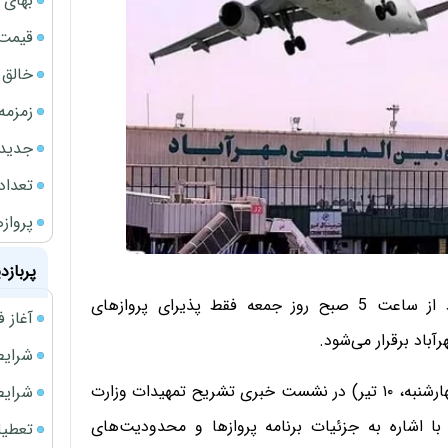
بهای 
قیمت نف
خالق ChatGPT زیر ذره‌بین وزارت دادگستری آمر
زمزمه
جدیدتر
تعداد
پروازهای 
پربازد
رئیس سازمان هواپیمایی کشوری گفت: فرودگاه مهرآباد از ساعت 5 صبح روز جمعه فقط پذیرای پروازهای
آغاز فروش فوری 
آباد برقرار می‌شود.
شرایط فروش 
ابوذر شیرودی، رئیس سازمان هواپیمایی کشوری، امروز (چهارشنبه، ۱۰ تیر) در نشست خبری تشریح تمهیدات وزارت
شرایط فرو
با اشاره به جزئیات برنامه پروازها و محدودیت‌های
تعطیلی ادا