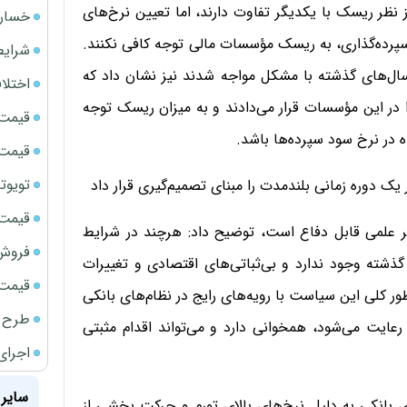
از نظر ریسک با یکدیگر تفاوت دارند، اما تعیین نرخ‌های
خسارت
رده‌گذاری، به ریسک مؤسسات مالی توجه کافی نکنند.
شرایط
ال‌های گذشته با مشکل مواجه شدند نیز نشان داد که
اختلا
را در این مؤسسات قرار می‌دادند و به میزان ریسک توجه
قیمت سک
ه در نرخ سود سپرده‌ها باشد.
قیمت ج
تویوتا bZ5 برای نخستین بار وارد بازار ای
یک دوره زمانی بلندمدت را مبنای تصمیم‌گیری قرار داد
قیمت سک
ر علمی قابل دفاع است، توضیح داد: هرچند در شرایط
فروش فور
گذشته وجود ندارد و بی‌ثباتی‌های اقتصادی و تغییرات
قیمت سکه
 طور کلی این سیاست با رویه‌های رایج در نظام‌های بانکی
طرح ج
عایت می‌شود، همخوانی دارد و می‌تواند اقدام مثبتی
اجرای
سایر 
ی بانکی به دلیل نرخ‌های بالای تورم و حرکت بخشی از