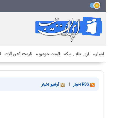
اخبار
⌄
ارز . طلا . سکه
قیمت خودرو
⌄
قیمت آهن آلات
ق
RSS اخبار
|
آرشیو اخبار