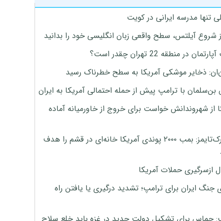
ی تنها مدرسه ایرانی در کویت
ز شروع آیلتس، سطح واقعی زبان انگلیسی خود را بدانید
تمان در منطقه 22 تهران چقدر است؟
‌ان: ذخایر موشکی آمریکا به سطح خطرناک رسید
بن‌سلمان با ترامپ پیش از حمله احتمالی آمریکا به ایران
ا از شهروندانش خواست برای خروج از خاورمیانه آماده
نیویورک‌تایمز: بمب ۲۰۰۰ پوندی آمریکا خانه‌ای در قشم را هدف
ل ازسرگیری حملات آمریکا
 جنگ ایران برای ترامپ؛ تشدید درگیری یا یافتن راه
: حماس برای تشکیل دولت جدید در غزه باید خلع سلاح