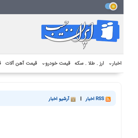
اخبار
⌄
ارز . طلا . سکه
قیمت خودرو
⌄
قیمت آهن آلات
ق
RSS اخبار
|
آرشیو اخبار