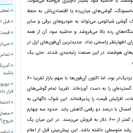
مند با حاشیه سود بسیار ناچیزی فروخته می‌شوند،
تعطیل
 سامسونگ، گوشی‌های میان‌رده یا اقتصادی‌اش به حفظ
 گوشی شیائومی می‌تواند به خودروهای برقی و سایر
قبل ا
ه‌های رده بالا می‌فروشد و حاشیه سود آن از همه
قیمت آپار
 اظهارنظر پاسخی نداد. جدیدترین آی‌فون‌های اپل در
سی‌ان
های هوشمند در این صنعت رتبه‌بندی شدند. حتی یک
تماس 
آمریک
باشند
تقریبا یک دهه پیش، سامسونگ در ایالات متحده به اپل نزدیک‌تر بود، اما اکنون آی‌فون‌ها با سهم بازار تقریبا ۶۰
سترده‌ای را به دست آورده‌اند. تقریبا تمام گوشی‌های
قرار داد
ت، افزایش قیمت را پذیرفته‌اند. این شوک ناگهانی به
احتما
امسال با درصد دو رقمی کاهش یابد. حدود سه چهارم
معمای
گوشی‌های هوشمند عرضه شده در سراسر جهان با قیمتی کمتر از ۶۰۰ دلار به فروش می‌رسند. در این میان یک
خروج؟
 رشد متوسطی داشته باشد. این پیش‌بینی قبل از اعلام
ترامپ