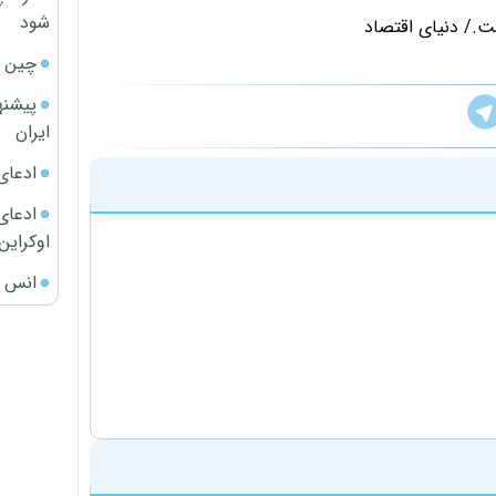
شود
ت./ دنیای اقتصاد
چین ا
پیشنه
ایران
ادعای
ادعای 
اوکراین
انس ج