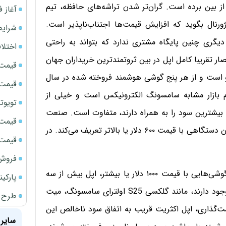
ز بین برده است. گران‌تر شدن تراشه‌های حافظه، تیم
آغاز فروش فوری 
رنال بگوید که افزایش قیمت‌ها اجتناب‌ناپذیر است.
شرایط
گری چنین پایگاه مشتری ندارد که بتواند به راحتی
اختلا
ار تقریبا کامل اپل در بین ثروتمندترین خریداران جهان
قیمت سک
‌رو است و از هر پنج گوشی هوشمند فروخته شده در سال
قیمت سک
بازار مشابه سامسونگ الکترونیکس است و خیلی از
تویوتا bZ5 برای نخستین بار وارد بازار ای
 بیشترین سود را به همراه دارند، متفاوت است. صنعت
قیمت سک
گوشی‌های هوشمند معمولا یک دستگاه «پریمیوم» را به‌عنوان دستگاهی با قیمت ۶۰۰ دلار یا بالاتر تعریف می‌کند. در
قیمت ج
فروش فور
تسلط آی‌فون با افزایش قیمت، بیشتر هم می‌شود. برای گوشی‌هایی با قیمت ۱۰۰۰ دلار یا بیشتر، اپل بیش از سه
پارکی
چهارم بازار را در اختیار دارد. تنها چند رقیب در آن سطح وجود دارند، مانند گلکسی S25 اولترای سامسونگ، میت
طرح ج
. به لطف قدرت قیمت‌گذاری، اپل اکثریت قریب به اتفاق سود ناخالص این
سایر 