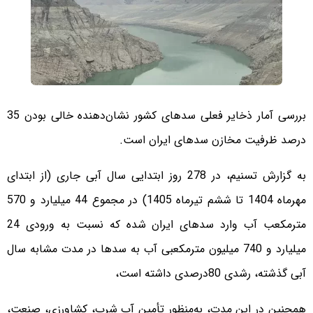
بررسی آمار ذخایر فعلی سدهای کشور نشان‌دهنده خالی بودن 35
درصد ظرفیت مخازن سدهای ایران است.
به گزارش تسنیم، در 278 روز ابتدایی سال آبی جاری (از ابتدای
مهرماه 1404 تا ششم تیرماه 1405) در مجموع 44 میلیارد و 570
مترمکعب آب وارد سدهای ایران شده که نسبت به ورودی 24
میلیارد و 740 میلیون مترمکعبی آب به سدها در مدت مشابه سال
آبی گذشته، رشدی 80درصدی داشته است،
همچنین در این مدت، به‌منظور تأمین آب شرب، کشاورزی، صنعت،