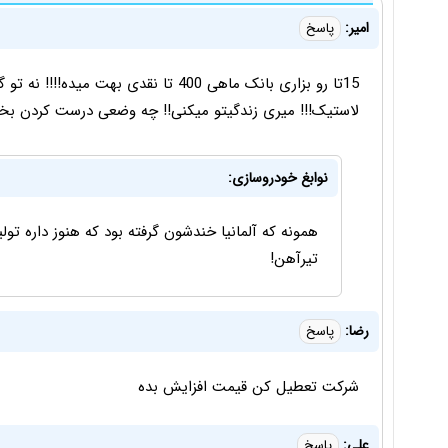
امیر:
پاسخ
15تا رو بزاری بانک ماهی 400 تا نقدی به
لاستیک!!! میری زندگیتو‌ میکنی!! چه وضعی درست کردن بخدا 15 میلیارد بدی بری بدبختی هم 
نوابغ خودروسازی:
همونه که آلمانیا خندشون گرفته بود که هنوز داره تو
تیرآهن!
رضا:
پاسخ
شرکت تعطیل کن قیمت افزایش بده
علی:
پاسخ