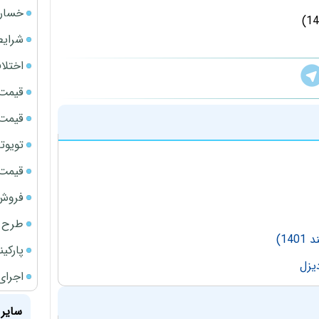
خسارت
شرایط
اختلا
قیمت سک
قیمت ج
تویوتا bZ5 برای نخستین بار وارد بازار ای
قیمت سک
فروش فور
طرح ج
پارکی
اجرای
سایر 