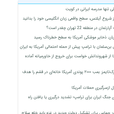
ی تنها مدرسه ایرانی در کویت
ز شروع آیلتس، سطح واقعی زبان انگلیسی خود را بدانید
تمان در منطقه 22 تهران چقدر است؟
‌ان: ذخایر موشکی آمریکا به سطح خطرناک رسید
بن‌سلمان با ترامپ پیش از حمله احتمالی آمریکا به ایران
ا از شهروندانش خواست برای خروج از خاورمیانه آماده
نیویورک‌تایمز: بمب ۲۰۰۰ پوندی آمریکا خانه‌ای در قشم را هدف
ل ازسرگیری حملات آمریکا
 جنگ ایران برای ترامپ؛ تشدید درگیری یا یافتن راه
: حماس برای تشکیل دولت جدید در غزه باید خلع سلاح