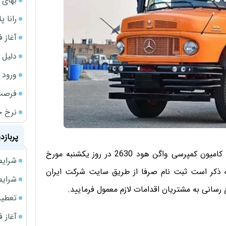
بهای 
رانا پ
آغاز فروش فوری 
دلیل 
ورود سه 
فرصت‌
نرخ ج
پربازد
به اطلاع می رساند طرح فروش نقدی مرحله ای اینترنتی کامیون کمپرسی واگن هود 2630 در روز یکشنبه مورخ
شرایط فروش 
می گردد. لازم به ذکر است ثبت نام صرفا از طریق سایت شرکت ایران
شرایط فرو
سانی به مشتریان اقدامات لازم معمول فرمایید.
تعطیلی ادا
آغاز فروش فوری 