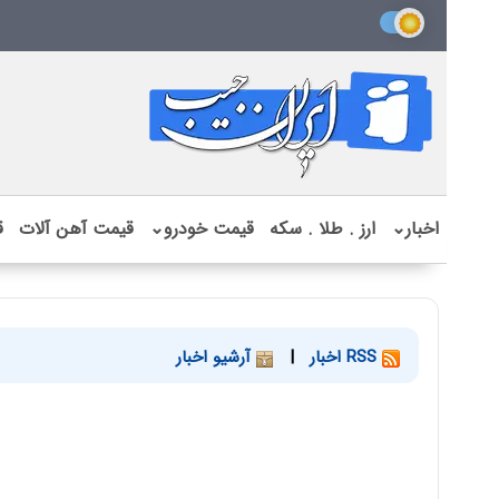
اخبار
⌄
ارز . طلا . سکه
قیمت خودرو
⌄
قیمت آهن آلات
ق
RSS اخبار
|
آرشیو اخبار