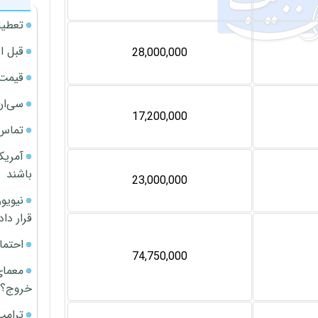
تعطیل
قبل ا
28,000,000
قیمت آپار
سی‌ان
17,200,000
تماس 
آمریک
باشند
23,000,000
قرار داد
احتما
74,750,000
معمای
خروج؟
ترامپ