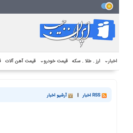
اخبار
⌄
ارز . طلا . سکه
قیمت خودرو
⌄
قیمت آهن آلات
ق
RSS اخبار
|
آرشیو اخبار