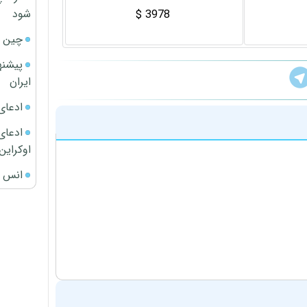
شود
3978 $
چین ا
پیشنه
ایران
ادعای
ادعای 
اوکراین
انس ج