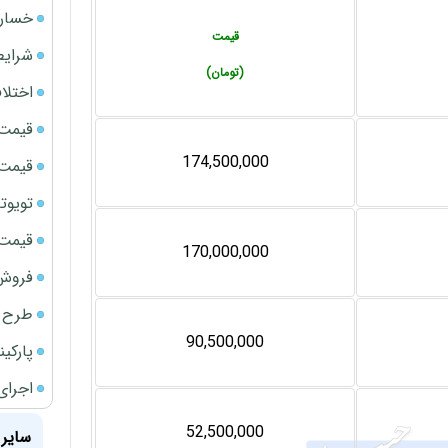
خسارت
قیمت
شرایط
(تومان)
اختلا
قیمت سک
174,500,000
قیمت ج
تویوتا bZ5 برای نخستین بار وارد بازار ای
قیمت سک
170,000,000
فروش فور
طرح ج
90,500,000
پارکی
اجرای
52,500,000
سایر 