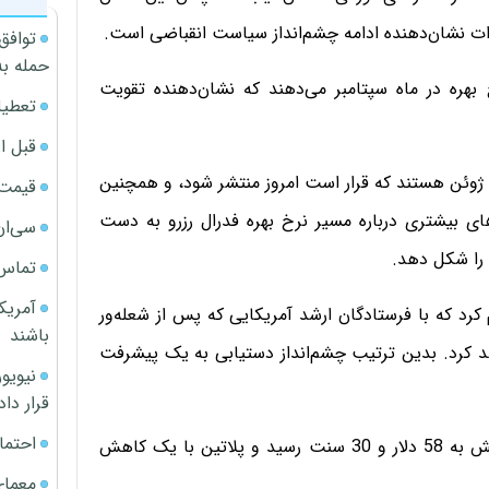
ارات نشان‌دهنده ادامه چشم‌انداز سیاست انقباضی است.
توافق
حمله به
 برای افزایش نرخ بهره در ماه سپتامبر می‌دهند که نشان‌دهنده تقویت
تعطیل
قبل ا
ن اکنون در انتظار داده‌های اشتغال ADP در ماه ژوئن هستند که قرار است امروز منتشر شود، و همچنین
قیمت آپار
ای بیشتری درباره مسیر نرخ بهره فدرال رزرو به دست
سی‌ان
ا را شکل دهد.
تماس 
آمریک
کرد که با فرستادگان ارشد آمریکایی که پس از شعله‌ور
باشند
اهد کرد. بدین ترتیب چشم‌انداز دستیابی به یک پیشرفت
قرار داد
احتما
در بازار سایر فلزات گرانبها، قیمت نقره با 2.71 درصد کاهش به 58 دلار و 30 سنت رسید و پلاتین با یک کاهش
معمای