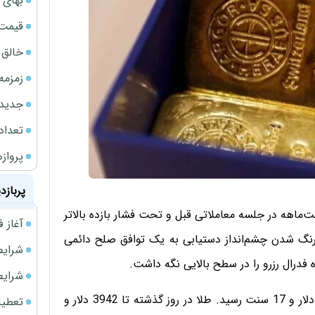
بهای 
قیمت نف
خالق ChatGPT زیر ذره‌بین وزارت دادگستری آمر
زمزمه
جدیدتر
تعداد
پروازهای 
پربازد
ماهه در جلسه معاملاتی قبل و تحت فشار بازده بالاتر
آغاز فروش فوری 
رنگ شدن چشم‌انداز دستیابی به یک توافق صلح دائمی
شرایط فروش 
ره فدرال رزرو را در سطح بالایی نگه داشت.
شرایط فرو
قیمت هر اونس طلا امروز با 0.67 درصد کاهش به 3981 دلار و 17 سنت رسید. طلا در روز گذشته تا 3942 دلار و
تعطیلی ادا