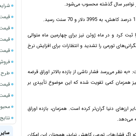
شرایط
قیمت سک
قیمت ج
در روز سه‌شنبه بزرگ‌ترین افت فصلی خود از 2013 را ثبت کرد و در ماه ژوئن نیز برای چهارمین ماه متوالی
قیمت سکه
انی‌های تورمی را تشدید و انتظارات برای افزایش نرخ
قیمت سک
فروش فور
«به نظر می‌رسد فشار ناشی از بازده بالاتر اوراق قرضه
طرح ج
 نیز همزمان کمی تقویت شده که این موضوع تأییدی بر
قیمت سک
قیمت سک
محبوب
ایر ارزهای دنیا گران‌تر کرده است. همزمان، بازده اوراق
نتایج
سایر 
که اگر فشارهای تورمی کاهش نیابد، همچنان این امکان