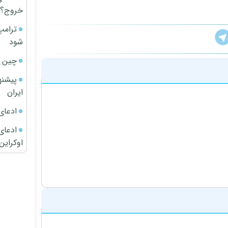
خروج؟
ترامپ
شود
چین ا
پیشنه
ایران
ادعای
ادعای 
اوکراین