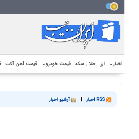
اخبار
⌄
ارز . طلا . سکه
قیمت خودرو
⌄
قیمت آهن آلات
ق
RSS اخبار
|
آرشیو اخبار