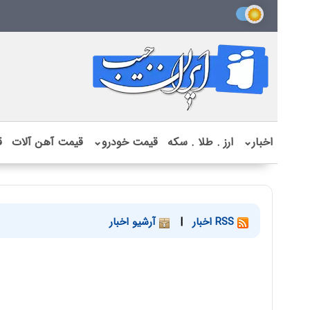
اخبار
⌄
ارز . طلا . سکه
قیمت خودرو
⌄
قیمت آهن آلات
ق
RSS اخبار
|
آرشیو اخبار