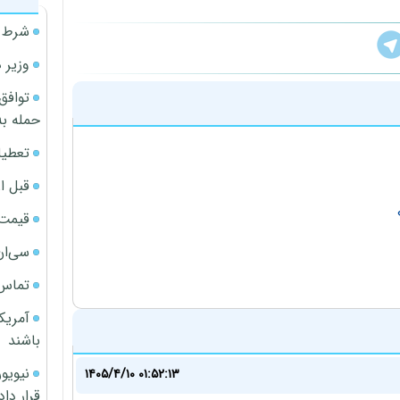
شرط م
وزیر 
توافق
حمله به
تعطیل
قبل ا
قیمت آپار
سی‌ان
تماس 
آمریک
باشند
۱۴۰۵/۴/۱۰ ۰۱:۵۲:۱۳
قرار داد