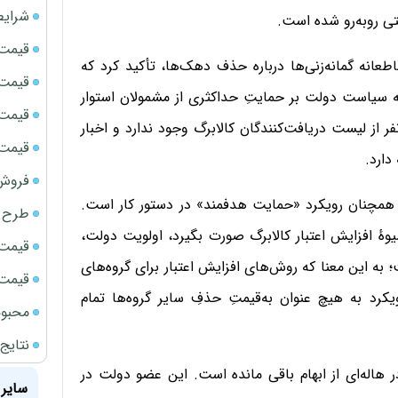
شرایط
ی روبه‌رو شده است.
قیمت سک
عانه گمانه‌زنی‌ها درباره حذف دهک‌ها، تأکید کرد که
قیمت ج
که سیاست دولت بر حمایتِ حداکثری از مشمولان استوار
قیمت سکه
از لیست دریافت‌کنندگان کالابرگ وجود ندارد و اخبار
قیمت سک
دارد.
فروش فور
همچنان رویکرد «حمایت هدفمند» در دستور کار است.
طرح ج
وهٔ افزایش اعتبار کالابرگ صورت بگیرد، اولویت دولت،
قیمت سک
به این معنا که روش‌های افزایش اعتبار برای گروه‌های
قیمت سک
یکرد به هیچ عنوان به‌قیمتِ حذفِ سایر گروه‌ها تمام
محبوب
نتایج
 هاله‌ای از ابهام باقی مانده است. این عضو دولت در
سایر 