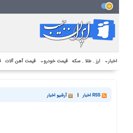
اخبار
⌄
ارز . طلا . سکه
قیمت خودرو
⌄
قیمت آهن آلات
ق
RSS اخبار
|
آرشیو اخبار