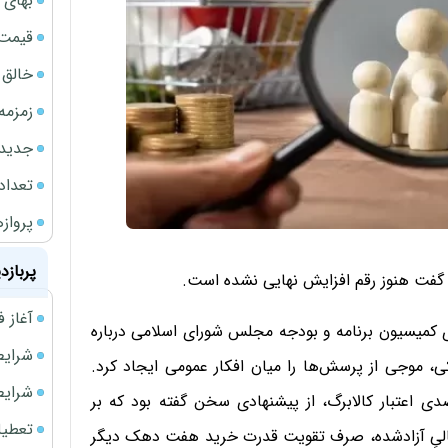
بهای 
قیمت نف
خالق ChatGPT زیر ذره‌بین وزارت دادگستری آمر
زمزمه
جدیدتر
تعداد
پروازهای 
پربازد
 گفت هنوز رقم افزایش نهایی نشده است.
آغاز فروش فوری 
 کمیسیون برنامه و بودجه مجلس شورای اسلامی درباره
شرایط فروش 
، موجی از پرسش‌ها را میان افکار عمومی ایجاد کرد.
شرایط فرو
دی اعتبار کالابرگ، از پیشنهادی سخن گفته بود که بر
تعطیلی ادا
مالیِ آزادشده، صرف تقویت قدرت خرید هفت دهک دیگر