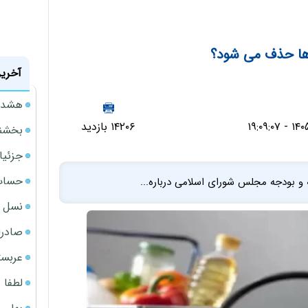
ها حذف می شود؟
آخرین
هشدار
۱۴۲۰۶ بازدید
بخشنامه ف
جزئیا
حساب‌
 و بودجه مجلس شورای اسلامی درباره...
نسل ج
صادرا
عربست
لطفا د