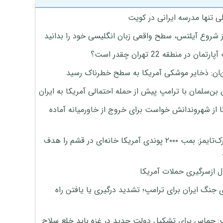
ی تنها مدرسه ایرانی در کویت
ز شروع آیلتس، سطح واقعی زبان انگلیسی خود را بدانید
تمان در منطقه 22 تهران چقدر است؟
‌ان: ذخایر موشکی آمریکا به سطح خطرناک رسید
بن‌سلمان با ترامپ پیش از حمله احتمالی آمریکا به ایران
ا از شهروندانش خواست برای خروج از خاورمیانه آماده
نیویورک‌تایمز: بمب ۲۰۰۰ پوندی آمریکا خانه‌ای در قشم را هدف
ل ازسرگیری حملات آمریکا
 جنگ ایران برای ترامپ؛ تشدید درگیری یا یافتن راه
: حماس برای تشکیل دولت جدید در غزه باید خلع سلاح