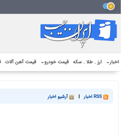
اخبار
⌄
ارز . طلا . سکه
قیمت خودرو
⌄
قیمت آهن آلات
ق
RSS اخبار
|
آرشیو اخبار