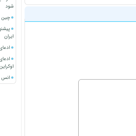
شود
چین ا
پیشنه
ایران
ادعای
ادعای 
اوکراین
انس ج