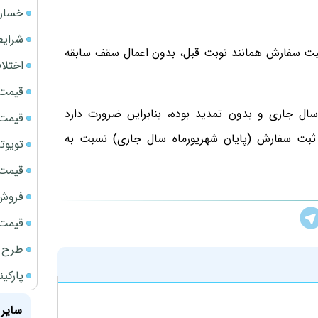
خسارت
شرایط
 ثبت سفارش همانند نوبت قبل، بدون اعمال سقف سابقه
اختلا
قیمت سک
سال جاری و بدون تمدید بوده، بنابراین ضرورت دارد
قیمت ج
ار ثبت سفارش (پایان شهریورماه سال جاری) نسبت به
تویوتا bZ5 برای نخستین بار وارد بازار ای
قیمت سک
فروش فور
قیمت سکه
طرح ج
پارکی
سایر 