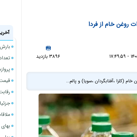
ت روغن خام از فردا
آخرین
بارش‌ه
۳۸۹۶ بازدید
تعداد
پروازهای 
قیمت سکه
ام (کلزا ،آفتابگردان ،سویا) و پالم...
رقابت
جزئیا
ملاقات 
بهای 