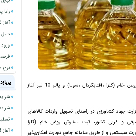
بهای 
رانا پ
آغاز فروش فوری 
دلیل 
ورود سه 
فرصت‌
نرخ ج
پربازد
بنا بر اعلام وزارت جهاد کشاورزی ثبت سفارش واردات روغن خام (کلزا ،آفتابگردان ،سویا) و پالم 10 تیر آغاز
شرایط فروش 
شرایط فرو
وزارت جهاد کشاورزی در راستای تسهیل واردات کالاهای
تعطیلی ادا
شرقی و غربی کشور، ثبت سفارش روغن خام (کلزا
آغاز فروش فوری 
گردان) و روغن پالم از تاریخ 10 تیر 1405 به صورت سیستمی و از طریق سامانه جامع تجارت امکان‌پذیر