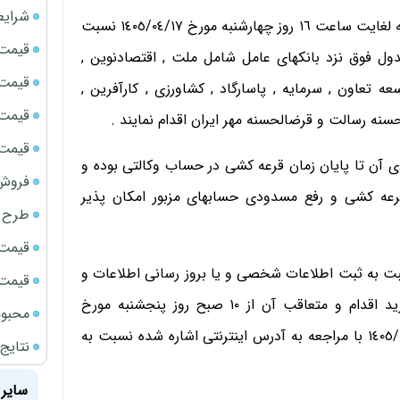
شرایط
متقاضیان محترم می توانند از ساعت ١٠ صبح فردا چهارشنبه لغایت ساعت ١٦ روز چهارشنبه مورخ ١٤٠٥/٠٤/١٧ نسبت
قیمت سک
ل فوق نزد بانکهای عامل شامل ملت , اقتصادنوین ,
قیمت ج
 تعاون , سرمایه , پاسارگاد , کشاورزی , کارآفرین ,
قیمت سکه
سنه رسالت و قرضالحسنه مهر ایران اقدام نمایند .
قیمت سک
آن تا پایان زمان قرعه کشی در حساب وکالتی بوده و
فروش فور
عه کشی و رفع مسدودی حسابهای مزبور امکان پذیر
طرح ج
قیمت سک
ت به ثبت اطلاعات شخصی و یا بروز رسانی اطلاعات و
قیمت سک
دریافت کد کاربری و رمز عبور قبل از ثبت درخواست خرید اقدام و متعاقب آن از ١٠ صبح روز پنجشنبه مورخ
محبوب
١٤٠٥/٠٤/١١ لغایت ساعت ١٢ ظهر روز پنج شنبه مورخ ١٤٠٥/٠٤/١٨ با مراجعه به آدرس اینترنتی اشاره شده نسبت به
نتایج
سایر 