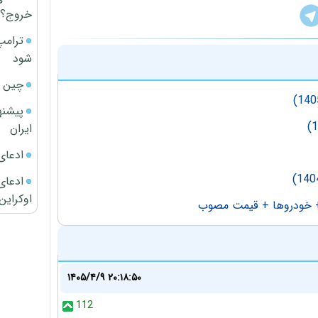
خروج؟
ترامپ
شود
چین ا
پیشنه
ایران
ادعای
ادعای 
اوکراین
+ خودروها + قیمت مصوب
۱۴۰۵/۴/۹ ۲۰:۱۸:۵۰
112