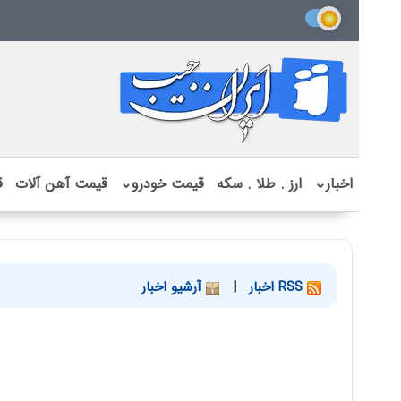
اخبار
⌄
ارز . طلا . سکه
قیمت خودرو
⌄
قیمت آهن آلات
ق
RSS اخبار
|
آرشیو اخبار