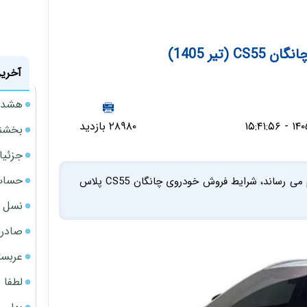
(تیر 1405)
آخرین
هشدار
۲۸۹۸۰ بازدید
بخشنامه ف
جزئیا
حساب‌
به اطلاع نمایندگیها بازاریابی و فروش و متقاضیان محترم می رساند، شرایط فروش خودروی چانگان CS55 پلاس
نسل ج
صادرا
عربست
لطفا د