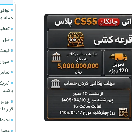
توافق
حمله به
تعطیل
قبل ا
قیمت آپار
سی‌ان
تماس 
آمریک
باشند
قرار داد
احتما
معمای