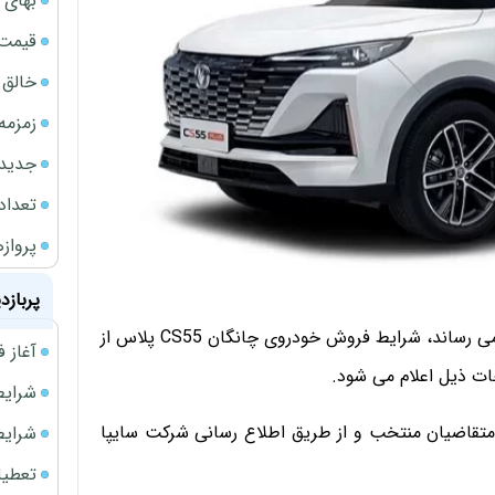
بهای 
قیمت نف
خالق ChatGPT زیر ذره‌بین وزارت دادگستری آمر
زمزمه
جدیدتر
تعداد
پروازهای 
پربازد
به اطلاع نمایندگیها بازاریابی و فروش و متقاضیان محترم می رساند، شرایط فروش خودروی چانگان CS55 پلاس از
آغاز فروش فوری 
ات ذیل اعلام می شود.
شرایط فروش 
 متقاضیان منتخب و از طریق اطلاع رسانی شرکت سایپا
شرایط فرو
تعطیلی ادا