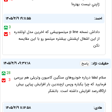
ژاپني نيست بهتره!
احمد:
۱۴۰۵/۴/۹ ۱۹:۱۱:۵۵
3
داداش نسخه p line میتسوبیشی که اخرین مدل اوتلندره
1
از این اشغال اپشنش بیشتره میتسو رو با این مقایسه
نکن
۱۴۰۵/۴/۹ ۰۹:۳۷:۱۸
حقیقت نژاد:
پاسخ
28
سلام لطفا درباره خودروهای سنگین کامیون وتریلی هم بررسی
3
فرمایید که چرا یکباره وپس ازچندین بار افزایش پیاپی بیش
از80درصد افزایش داشته است. باتشکر
هادی:
۱۴۰۵/۴/۹ ۱۱:۱۶:۵۸