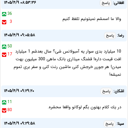
۱۴۰۵/۴/۹ ۰۸:۵۳:۳۶
افغانی:
پاسخ
36
والا ما اسمشم نمیتونیم تلفظ کنیم
3
۱۴۰۵/۴/۹ ۰۹:۰۵:۵۸
رضا:
پاسخ
50
10 میلیارد بدی سوار یه آمبولانس شی؟ سال بعدشم 1 میلیارد
17
افت قیمت داره! قشنگ میذاری بانک ماهی 300 میلیون بهت
میدن! هر جوررر خرجش کنی ماشین رنت کنی و سفر بری تموم
نمیشه!
۱۴۰۵/۴/۹ ۰۹:۲۹:۲۰
اشكان:
پاسخ
11
در يك كلام بهتون بگم لوكانو واقعا محشره.
80
۱۴۰۵/۴/۹ ۰۹:۲۹:۵۸
سينا:
پاسخ