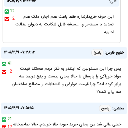
علی:
۱۴۰۵/۴/۹ ۱۱:۲۴:۵۶
12
این حرف خریدارنداره فقط باعث عدم اجاره ملک عدم
2
تمدید با مستاجر و.....‌مبشه قابل شکایت به دیوان عدالت
اداریه
۱۴۰۵/۴/۹ ۰۷:۳۸:۱۴
خلیج فارس:
پاسخ
41
پس چرا این مسئولین که اینقدر به فکر مردم هستند قیمت
2
مواد خوراکی را پارسال تا حالا بجای بیست و پنج درصد سه
برابر کرده اند؟ چرا قیمت عوارض و انشعابات و مصالح ساختمان
سه برابر شده؟
۱۴۰۵/۴/۹ ۰۷:۵۱:۱۵
مجتبی:
پاسخ
21
خیلی عالی شد.من بجای خرید خونه طلا خریدم. حالا صاحبخانه
17