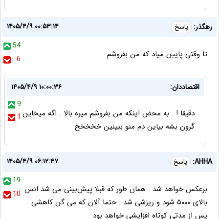
۱۴۰۵/۴/۹ ۰۰:۵۳:۱۴
رهگذر:
پاسخ
54
تا وقتی پایین میاد که من بفروشم
6
اقتصاددان:
۱۴۰۵/۴/۹ ۱۰:۰۰:۳۶
9
دقیقا ! . به محض اینکه من بفروشم میره بالا . اگه میخاین
1
گرون بشه بیاین دم منو ببینین خخخخخ
۱۴۰۵/۴/۹ ۰۶:۱۲:۴۷
AHHA:
پاسخ
19
برعکس خواهد شد . همان طور که قبلا پیش‌بینی می شد انس
10
بالای ۵۰۰۰ شود و ریزشی شد . حتما آلان که می گن کاهشی
پس از مدتی کوتاه افزایشی خواهد بود