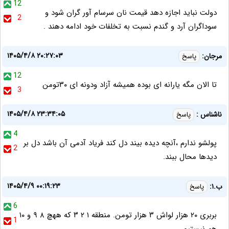
12
دولت نباید اجازه دهد قیمت نان سرسام آور گران شود و
2
سوداگران آرد و گندم نسبت به تخلفات خود ادامه دهند .
۱۴۰۵/۴/۸ ۲۰:۲۷:۰۳
مرجان:
پاسخ
12
تا الان مگه یارانه ای بوده همیشه آزاد ودونه ای ۳۰تومن
3
۱۴۰۵/۴/۸ ۲۳:۳۴:۰۵
ناشناس :
پاسخ
4
پولشو ندارم ،آنچه دیده بیند دل کند فریاد آدمی آن باشد دل بر
2
دیدها محال ببند.
۱۴۰۵/۴/۹ ۰۰:۱۹:۲۳
ب.۱:
پاسخ
6
بربری ۲۰ هزار لواش ۳ هزار تومن. منطقه ۱ ۲ ۳ که ههچ ۸ ۹ و ۱۰
1