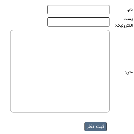
نام:
پست
الکترونیک:
متن: