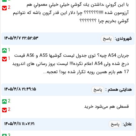
با اين گروني ،داشتن يك گوشي خيلي خيلي معمولي هم
2
آرزومون شده !!!!؟؟؟؟؟؟ چرا دلار اين قدر گرون باشه كه نتوانيم
گوشي بخريم چرا ؟؟؟؟؟؟؟
۱۴۰۵/۴/۷ ۲۲:۵۲:۵۳
شهروندی:
پاسخ
1
جریان A54 چیه؟ توی جدول لیست گوشیها A55 و A56 قیمت
1
درج شده ولی A54 اعلام نکرده!!! لیست بروز رسانی های اندروید
17 هم بازم همین رویه تکرار شده بود! تعجبه...
۱۴۰۵/۴/۸ ۲۱:۴۹:۱۵
هدایتی هستم :
پاسخ
2
قسطی هم می‌شود خرید
2
۱۴۰۵/۴/۱۱ ۱۱:۰۷:۲۱
عادل:
پاسخ
3