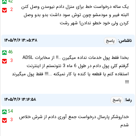
42
یک ساله درخواست خط برای منزل دادم نیومدن وصل کنن
2
البته فیبر و مودمشو چون توش سود داشت بدو بدو وصل
کردن ولی خود خطو ندادن! شهر رشت
۱۴۰۵/۴/۶ ۱۴:۰۵:۳۸
ناشناس:
پاسخ
46
بخدا فقط پول خدمات نداده میگیرن ..!! از مخابرات ADSL
3
گرفتم کلی پول دادم در طول 6 ماه 3 نتونستم از اینترنت
استفاده کنم یا قطعه یا کنده یا کار نمیکنه ...!!! فقط پول میگیرند
!!!
۱۴۰۵/۴/۶ ۱۴:۱۶:۵۸
رضا:
پاسخ
54
خداروشکر پارسال درخواست جمع آوری دادم از شرش خلاص
3
شدم