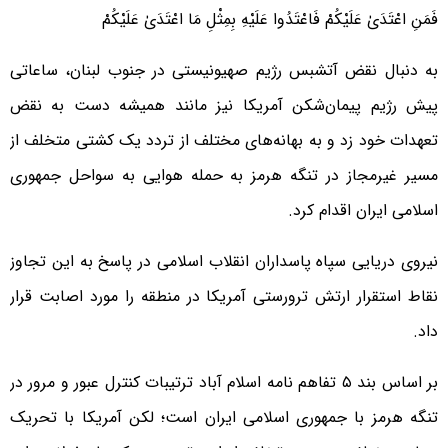
فَمَنِ اعْتَدَیٰ عَلَیْکُمْ فَاعْتَدُوا عَلَیْهِ بِمِثْلِ مَا اعْتَدَیٰ عَلَیْکُمْ
به دنبال نقض آتشبس رژیم صهیونیستی در جنوب لبنان، ساعاتی
پیش رژیم پیمان‌شکن آمریکا نیز مانند همیشه دست به نقض
تعهدات خود زد و به بهانه‌های مختلف از تردد یک کشتی متخلف از
مسیر غیرمجاز در تنگه هرمز به حمله هوایی به سواحل جمهوری
اسلامی ایران اقدام کرد.
نیروی دریایی سپاه پاسداران انقلاب اسلامی در پاسخ به این تجاوز
نقاط استقرار ارتش ترورستی آمریکا در منطقه را مورد اصابت قرار
داد.
بر اساس بند ۵ تفاهم نامه اسلام آباد ترتیبات کنترل عبور و مرور در
تنگه هرمز با جمهوری اسلامی ایران است؛ لکن آمریکا با تحریک