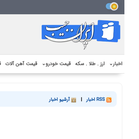
اخبار
⌄
ارز . طلا . سکه
قیمت خودرو
⌄
قیمت آهن آلات
ق
RSS اخبار
|
آرشیو اخبار