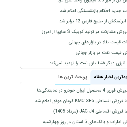
رز 5.5 میلیون واحد عبور کرد
ت جدید احکام بازنشستگی اعلام شد
برنفتکش از خلیج فارس 12 برابر شد
وش مشارکت در تولید کوییک S سایپا از امروز
ات قیمت طلا در بازارهای جهانی
ش قیمت نفت در بازار جهانی
نرژی دیگر فقط بازار نفت را تهدید نمی‌کند
یدترین اخبار هفته
پربحث ترین ها
4 محصول ایران خودرو در نمایندگی‌ها
اقساطی KMC SR6 کرمان موتور اعلام شد
ش اقساطی JAC J4 (مرداد 1405)
رات و بانک‌های 5 استان در روز چهارشنبه