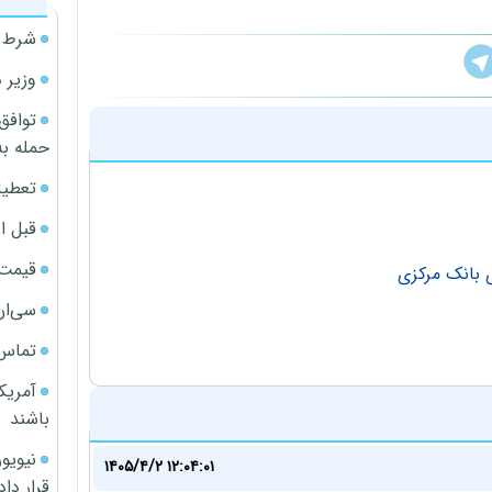
شرط م
وزیر 
توافق
حمله به
تعطیل
قبل ا
قیمت آپار
سی‌ان
تماس 
آمریک
باشند
۱۴۰۵/۴/۲ ۱۲:۰۴:۰۱
قرار داد