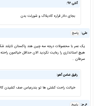
آنتی ۹۶:
بجای دلار قراره کادیلاک و شورلت بدن
علی:
پاسخ
یک عمر با محصولات درجه سه چین هند پاکستان تایلند شکم مر
هیچ استانداری را رعایت نکردید الان حداقل خیالمون راحته 
سرطان ..
رفیق ضامن آهو:
خیالت راحت کشتی ها تو بندرعباس صف کشیدن کالاها
ع.ح:
پاسخ