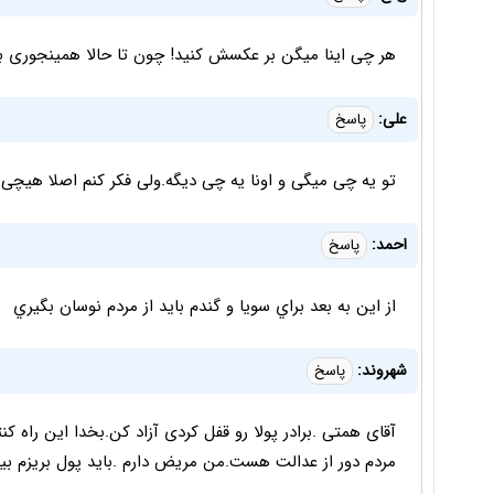
هر چی اینا میگن بر عکسش کنید! چون تا حالا همینجوری بوده
علی:
پاسخ
تو یه چی میگی و اونا یه چی دیگه.ولی فکر کنم اصلا هیچی
احمد:
پاسخ
از اين به بعد براي سويا و گندم بايد از مردم نوسان بگيري
شهروند:
پاسخ
آقای همتی .برادر پولا رو قفل کردی آزاد کن.بخدا این راه
مردم دور از عدالت هست.من مریض دارم .باید پول بریزم بیمارستان الان ۱۰ روزه تو بان