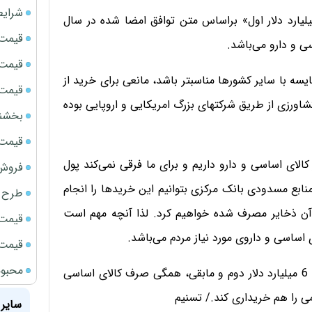
شرایط
 می‌‌گوید: اصولاً مبنا و اساس نحوه استفاده از «6 میلیارد دلار اول» براساس متن توافق امضا شده در سال
قیمت سک
قیمت ج
ایسه با سایر کشورها مناسبتر باشد، مانعی برای خرید از
قیمت سکه
اورزی از طریق شرکتهای بزرگ امریکایی و اروپایی بوده
بخشنامه ف
قیمت سک
 کالای اساسی و دارو داریم و برای ما فرقی نمی‌کند پول
فروش فور
منابع مسدودی بانک مرکزی بتوانیم این خریدها را انجام
طرح ج
آن ذخایر مصرف شده خواهیم کرد. لذا آنچه مهم است
قیمت سک
ساسی و داروی مورد نیاز مردم می‌باشد.
قیمت سک
محبوب
وی در پایان به تسنیم گفت: باقی پولهای بلوکه شده، یعنی 6 میلیارد دلار دوم و مابقی، همگی صرف کالای اساسی
یمی را هم خریداری کند./ تسنیم
سایر 