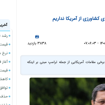
ی کشاورزی از آمریکا نداریم
آخرین
رشد ق
۳۸۳۸ بازدید
قیمت سکه
نرخ س
آغاز فروش
رخی مقامات آمریکایی از جمله ترامپ مبنی بر اینکه
قیمت گ
کاهش 34 درصدی فروش خودروسازان د
توافق ایر
حذف 14 هزار میلیارد تومان سود کاغذی بانک