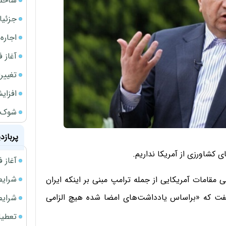
شاخص کل از م
جزئیا
اجاره ا
آغاز فر
تغییر
افزای
شوک ا
پربازد
 کشاورزی از آمریکا نداریم.
آغاز فروش فوری 
شرایط فروش 
مقامات آمریکایی از جمله ترامپ مبنی بر اینکه ایران
 گفت که «براساس یادداشت‌های امضا شده هیچ الزامی
شرایط فرو
تعطیلی ادا