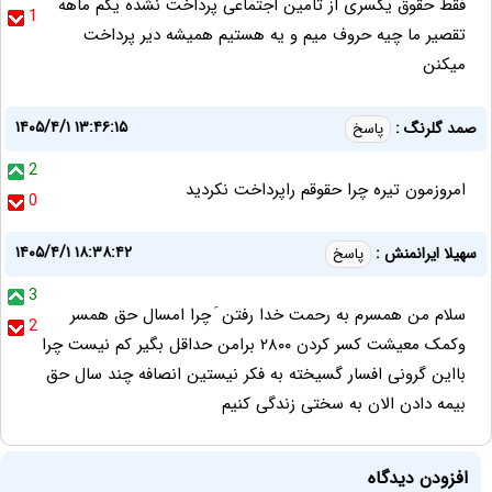
فقط حقوق یکسری از تامین اجتماعی پرداخت نشده یکم ماهه
1
تقصیر ما چیه حروف میم و یه هستیم همیشه دیر پرداخت
میکنن
۱۴۰۵/۴/۱ ۱۳:۴۶:۱۵
صمد گلرنگ :
پاسخ
2
امروزمون تیره چرا حقوقم راپرداخت نکردید
0
۱۴۰۵/۴/۱ ۱۸:۳۸:۴۲
سهیلا ایرانمنش :
پاسخ
3
سلام من همسرم به رحمت خدا رفتن َ چرا امسال حق همسر
2
وکمک معیشت کسر کردن ۲۸۰۰ برامن حداقل بگیر کم نیست چرا
بااین گرونی افسار گسیخته به فکر نیستین انصافه چند سال حق
بیمه دادن الان به سختی زندگی کنیم
افزودن دیدگاه