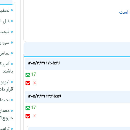
تعطیل
ه است
قبل ا
قیمت آپار
سی‌ان
تماس 
۱۴۰۵/۳/۳۱ ۱۷:۰۵:۴۶
آمریک
باشند
17
2
قرار داد
۱۴۰۵/۳/۳۱ ۱۳:۴۵:۵۹
احتما
17
معمای
2
خروج؟
ترامپ