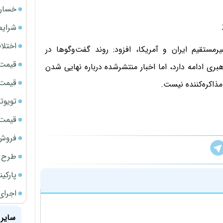
خسارت
شرایط
اختلا
ستقیم ایران و آمریکا، افزود: روند گفت‌وگوها در
قیمت سک
شده از جمله تحقق ماده ۱۳ و شروط رهبری ادامه دارد، اما اخبار منتشرشده درباره نهایی شدن
قیمت ج
مذاکره‌کننده نیست.
تویوتا bZ5 برای نخستین بار وارد بازار ای
قیمت سک
فروش فور
طرح ج
پارکی
اجرای
سایر 