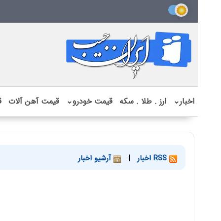
اخبار
⌄
ارز . طلا . سکه
قیمت خودرو
⌄
قیمت آهن آلات
ق
RSS اخبار
|
آرشیو اخبار