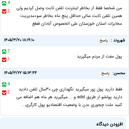
4
من شخصا فقط از بخاطر اینترنت تلفن ثابت وصل کردیم ولی
2
همین تلفن ثابت سالی حداقل پنج ماه بخاطر سوءمدیریت
مخابرات استان خوزستان علی الخصوص آبادان قطع
۱۴۰۵/۳/۲۰ ۱۸:۱۹:۱۰
شهروند :
پاسخ
7
پول مفت از مردم میگیرید
1
۱۴۰۵/۳/۲۲ ۱۵:۱۳:۴۴
محسن:
پاسخ
4
فقط دارید پول زور میگیرید نگهداری چی ۳۰سال تلفن دادید
2
دارید پولشو از طریق adsl و ....میگیرید هر ماه هم اضافه می
کنید ملت چجوری بدن با وضعیت اقتصادیو پول کارگری...
افزودن دیدگاه