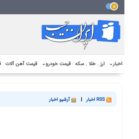
اخبار
⌄
ارز . طلا . سکه
قیمت خودرو
⌄
قیمت آهن آلات
ق
RSS اخبار
|
آرشیو اخبار