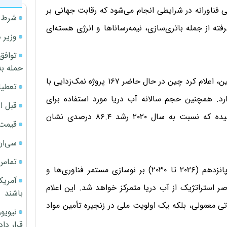
ی فناورانه در شرایطی انجام می‌شود که رقابت جهانی بر
شرط م
ه از جمله باتری‌سازی، نیمه‌رساناها و انرژی هسته‌ای
وزیر 
توافق
حمله به
شیانگ ون شی، مدیر مؤسسه نمک‌زدایی آب دریا در تیانجین، اعلام کرد چین در حال حاضر ۱۶۷ پروژه نمک‌زدایی با
تعطیل
روز در اختیار دارد. همچنین حجم سالانه آب دریا مورد استفاده برای
قبل ا
خنک‌سازی صنعتی به ۱۹۳ میلیارد و ۳۶۰ میلیون تن رسیده که نسبت به سال ۲۰۲۰ رشد ۸۶.۴ درصدی نشان
قیمت آپار
سی‌ان
تماس 
طبق اعلام این مقام چینی، کشورش در برنامه پنج ساله پانزدهم (۲۰۲۶ تا ۲۰۳۰) بر نوسازی مستمر فناوری‌ها و
آمریک
صر استراتژیک از آب دریا متمرکز خواهد شد. این اعلام
باشند
تی معمولی، بلکه یک اولویت ملی در زنجیره تأمین مواد
قرار داد