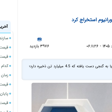
ورانیوم استخراج کرد
آخرین
سازند
۳۹۷۶ بازدید
قیمت ن
قیمت ب
کدام 
چین با شکستن قفل فناوری استخراج اورانیوم از آب دریا به گنجی دست یافته که 4.5 میلیارد تن ذخیره دارد؛
زمان شارژ
قیمت م
پایان
قیمت نقر