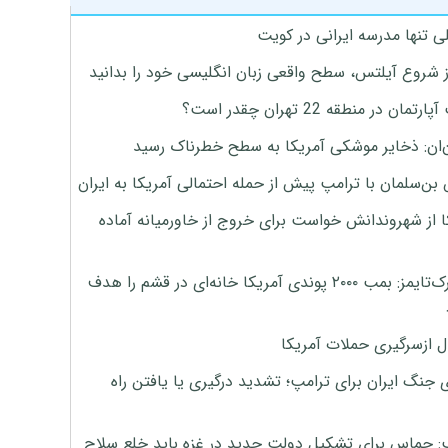
ی تنها مدرسه ایرانی در کویت
ز شروع آیلتس، سطح واقعی زبان انگلیسی خود را بدانید
تمان در منطقه 22 تهران چقدر است؟
‌ان: ذخایر موشکی آمریکا به سطح خطرناک رسید
بن‌سلمان با ترامپ پیش از حمله احتمالی آمریکا به ایران
ا از شهروندانش خواست برای خروج از خاورمیانه آماده
نیویورک‌تایمز: بمب ۲۰۰۰ پوندی آمریکا خانه‌ای در قشم را هدف
ل ازسرگیری حملات آمریکا
 جنگ ایران برای ترامپ؛ تشدید درگیری یا یافتن راه
: حماس برای تشکیل دولت جدید در غزه باید خلع سلاح