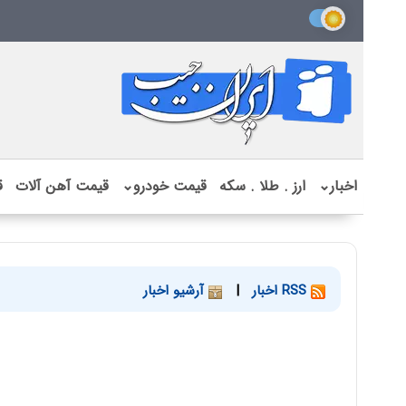
اخبار
⌄
ارز . طلا . سکه
قیمت خودرو
⌄
قیمت آهن آلات
ق
RSS اخبار
|
آرشیو اخبار