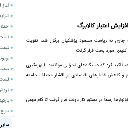
آغاز فروش فوری 
شرایط
زایش اعتبار کالابرگ
اختلا
قیمت سک
جاری به ریاست مسعود پزشکیان برگزار شد، تقویت
قیمت سک
 کلیدی مورد بحث قرار گرفت.
تویوتا bZ5 برای نخستین بار وارد بازار ای
، تاکید کرد که دستگاه‌های اجرایی موظفند با بهره‌گیری
قیمت سک
م و کاهش فشارهای اقتصادی بر اقشار مختلف جامعه
قیمت ج
فروش فور
نوارها رسماً در دستور کار دولت قرار گرفت تا گام مهمی
پارکی
طرح ج
سایر 