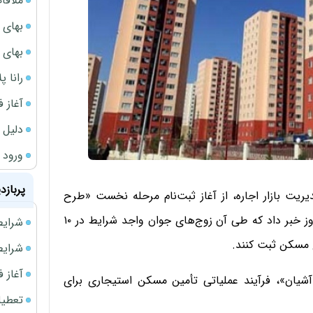
ملاقات 
بهای 
بهای 
رانا پ
آغاز فروش فوری 
دلیل 
ورود سه 
پربازد
ریت بازار اجاره، از آغاز ثبت‌نام مرحله نخست «طرح
آشیان» در سه استان مازندران، قزوین و مرکزی از ظهر امروز خبر داد که طی آن زوج‌های جوان واجد شرایط در ۱۰
شرایط فروش 
ع مسکن ثبت کنند.
شرایط فرو
آغاز فروش فوری 
 آشیان»، فرآیند عملیاتی تأمین مسکن استیجاری برای
تعطیلی ادا