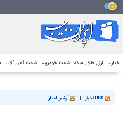
اخبار
⌄
ارز . طلا . سکه
قیمت خودرو
⌄
قیمت آهن آلات
ق
RSS اخبار
|
آرشیو اخبار