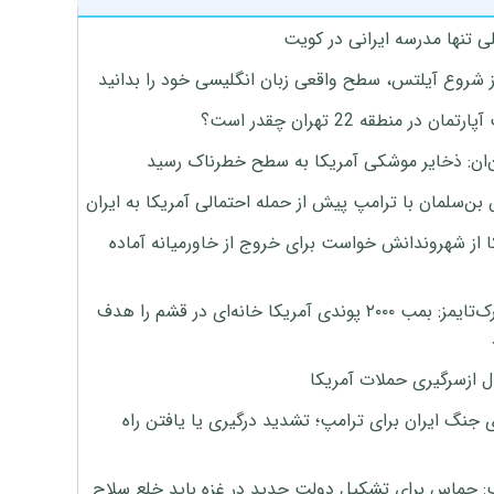
ی تنها مدرسه ایرانی در کویت
ز شروع آیلتس، سطح واقعی زبان انگلیسی خود را بدانید
تمان در منطقه 22 تهران چقدر است؟
‌ان: ذخایر موشکی آمریکا به سطح خطرناک رسید
بن‌سلمان با ترامپ پیش از حمله احتمالی آمریکا به ایران
ا از شهروندانش خواست برای خروج از خاورمیانه آماده
نیویورک‌تایمز: بمب ۲۰۰۰ پوندی آمریکا خانه‌ای در قشم را هدف
ل ازسرگیری حملات آمریکا
 جنگ ایران برای ترامپ؛ تشدید درگیری یا یافتن راه
: حماس برای تشکیل دولت جدید در غزه باید خلع سلاح