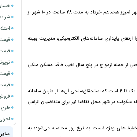
خسارت
بر اساس این برنامه، ثبت‌نام متقاضیان در مرحله اول، از ظهر امروز هجدهم خرداد به مدت ۴۸ ساعت در ۱۰ شهر از
شرایط
اختلا
 ارتقای پایداری سامانه‌های الکترونیکی، مدیریت بهینه
قیمت سک
قیمت ج
تویوتا bZ5 برای نخستین بار وارد بازار ای
ی از جمله ازدواج در پنج سال اخیر، فاقد مسکن ملکی
قیمت سک
قیمت سکه
همچنین، این طرح مختص خانواده‌های دهک‌های درآمدی یک تا ۶ است که استحقاق‌سنجی آن‌ها از طریق سامانه
فروش فور
ه سکونت در شهر محل تقاضا نیز برای متقاضیان الزامی
طرح ج
اجرای
خفیف‌های ویژه نسبت به نرخ روز محاسبه می‌شود؛ به
سایر 