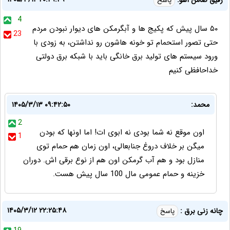
رفیق ضامن آهو:
پاسخ
4
۵۰ سال پیش که پکیج ها و آبگرمکن های دیوار نبودن مردم
23
حتی تصور استحمام تو خونه هاشون رو نداشتن، به زودی با
ورود سیستم های تولید برق خانگی باید با شبکه برق دولتی
خداحافظی کنیم
محمد:
۱۴۰۵/۳/۱۳ ۰۹:۴۲:۵۰
2
اون موقع نه شما بودی نه ابوی ات! اما اونها که بودن
1
میگن بر خلاف دروغ جنابعالی، اون زمان هم حمام توی
منازل بود و هم آب گرمکن اون هم از نوع برقی اش. دوران
خزینه و حمام عمومی مال 100 سال پیش هست.
۱۴۰۵/۳/۱۲ ۲۲:۲۵:۴۸
چانه زنی برق :
پاسخ