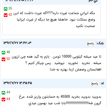
بي نام:
۱۳۹۲/۷/۲۸ ۰۰:۳۲:۴۶
35
مگه ايراني جماعت غيرت داره؟؟؟اگه غيرت داشت كه اين
42
وضع مملكت نبود. خاهشا هيچ جا ديگه از غيرت ايرانيا
صحبت نكنيد
۱۳۹۲/۷/۲۷ ۱۳:۴۲:۰۳
بابک:
پاسخ
48
تا عید میشه کیلویی 10000 تومن . بازم به گید همه چی ارزون
30
میشه . نخرید . نخورید . نپوشید . پس چیکار کنیم ؟
افغانستان وضعش ازما بهتره به خدا.
۱۳۹۲/۷/۲۷ ۱۴:۳۵:۴۵
اه:
پاسخ
44
بدوييد بدوييد بخريد 45500 به حسابتون واريز شده. مرغ
44
گرون شه!!!!!!!!!!!!!!!!!!!!!!!!بابا شب عيد بهمون عيدي