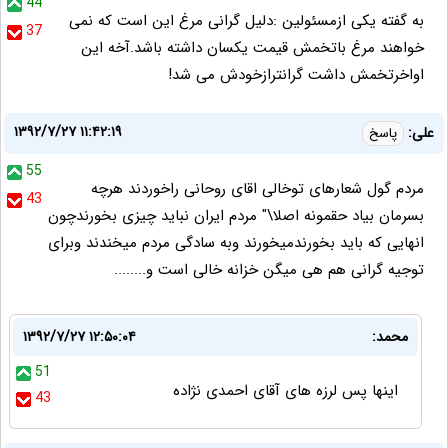
44
به گفته یکی ازمسئولین :دلیل گرانی مرغ این است که نمی
37
خواهند مرغ باتخمش قیمت یکسان داشته باشد.آخه این
اواخرتخمش داشت گرانترازخودش می شد!
۱۳۹۲/۷/۲۷ ۱۱:۴۲:۱۹
علی:
پاسخ
55
مردم گول شعارهای توخالی اقای روحانی راخوردند هرچه
43
بسرمان بیاد حقمونه اصلا\" مردم ایران نباید چیزی بخورندچون
انهایی که باید بخورندمیخورند وبه سادگی مردم میخندند وبرای
توجیه گرانی هم هی میگن خزانه خالی است و........
محمد:
۱۳۹۲/۷/۲۷ ۱۲:۵۰:۰۴
51
اینها پس لرزه های آقای احمدی نژاده
43