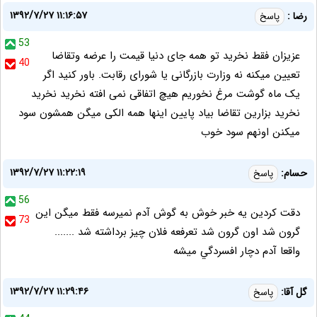
۱۳۹۲/۷/۲۷ ۱۱:۱۶:۵۷
رضا :
پاسخ
53
عزیزان فقط نخرید تو همه جای دنیا قیمت را عرضه وتقاضا
40
تعیین میکنه نه وزارت بازرگانی یا شورای رقابت. باور کنید اگر
یک ماه گوشت مرغ نخوریم هیچ اتفاقی نمی افته نخرید نخرید
نخرید بزارین تقاضا بیاد پایین اینها همه الکی میگن همشون سود
میکنن اونهم سود خوب
۱۳۹۲/۷/۲۷ ۱۱:۲۲:۱۹
حسام:
پاسخ
56
دقت كردين يه خبر خوش به گوش آدم نميرسه فقط ميگن اين
73
گرون شد اون گرون شد تعرفعه فلان چيز برداشته شد .......
واقعا آدم دچار افسردگي ميشه
۱۳۹۲/۷/۲۷ ۱۱:۲۹:۴۶
گل آقا:
پاسخ