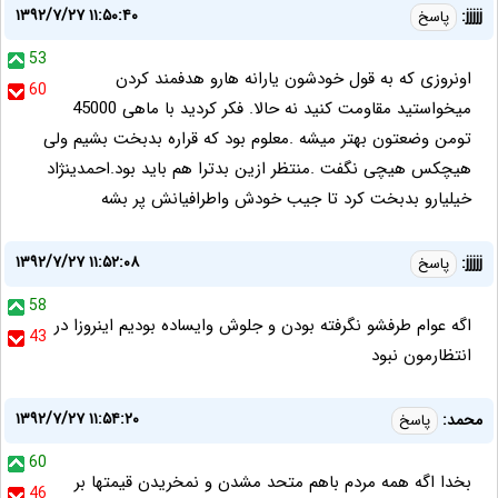
۱۳۹۲/۷/۲۷ ۱۱:۵۰:۴۰
jjjjj:
پاسخ
53
اونروزی که به قول خودشون یارانه هارو هدفمند کردن
60
میخواستید مقاومت کنید نه حالا. فکر کردید با ماهی 45000
تومن وضعتون بهتر میشه .معلوم بود که قراره بدبخت بشیم ولی
هیچکس هیچی نگفت .منتظر ازین بدترا هم باید بود.احمدینژاد
خیلیارو بدبخت کرد تا جیب خودش واطرافیانش پر بشه
۱۳۹۲/۷/۲۷ ۱۱:۵۲:۰۸
jjjjj:
پاسخ
58
اگه عوام طرفشو نگرفته بودن و جلوش وایساده بودیم اینروزا در
43
انتظارمون نبود
۱۳۹۲/۷/۲۷ ۱۱:۵۴:۲۰
محمد:
پاسخ
60
بخدا اگه همه مردم باهم متحد مشدن و نمخریدن قیمتها بر
46