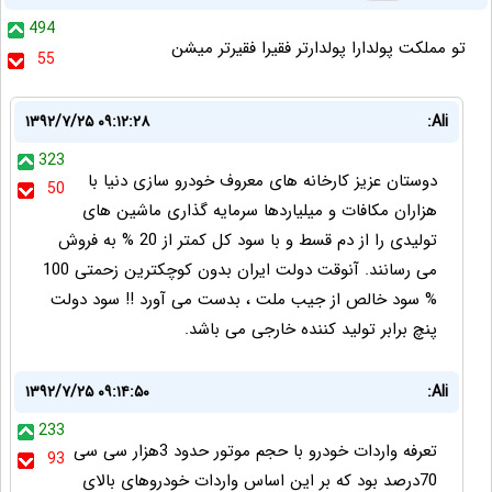
494
تو مملکت پولدارا پولدارتر فقیرا فقیرتر میشن
55
۱۳۹۲/۷/۲۵ ۰۹:۱۲:۲۸
Ali:
323
دوستان عزيز کارخانه های معروف خودرو سازی دنيا با
50
هزاران مکافات و ميلياردها سرمايه گذاری ماشين های
توليدی را از دم قسط و با سود کل کمتر از 20 % به فروش
می رسانند. آنوقت دولت ايران بدون کوچکترين زحمتی 100
% سود خالص از جيب ملت ، بدست می آورد !! سود دولت
پنچ برابر توليد کننده خارجی می باشد.
۱۳۹۲/۷/۲۵ ۰۹:۱۴:۵۰
Ali:
233
تعرفه واردات خودرو با حجم موتور حدود 3هزار سی سی
93
70درصد بود که بر این اساس واردات خودروهای بالای