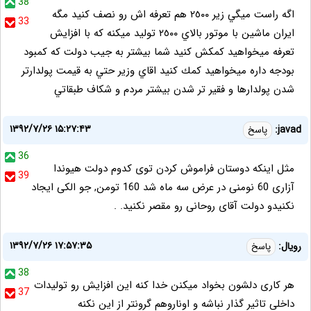
38
اگه راست ميگي زير ٢٥٠٠ هم تعرفه اش رو نصف كنيد مگه
33
ايران ماشين با موتور بالاي ٢٥٠٠ توليد ميكنه كه با افزايش
تعرفه ميخواهيد كمكش كنيد شما بيشتر به جيب دولت كه كمبود
بودجه داره ميخواهيد كمك كنيد اقاي وزير حتي به قيمت پولدارتر
شدن پولدارها و فقير تر شدن بيشتر مردم و شكاف طبقاتي
۱۳۹۲/۷/۲۶ ۱۵:۲۷:۴۳
javad:
پاسخ
36
مثل اینکه دوستان فراموش کردن توی کدوم دولت هیوندا
39
آزاری 60 نومنی در عرض سه ماه شد 160 تومن, جو الکی ایجاد
نکنیدو دولت آقای روحانی رو مقصر نکنید. .
۱۳۹۲/۷/۲۶ ۱۷:۵۷:۳۵
رویال:
پاسخ
38
هر کاری دلشون بخواد میکنن خدا کنه این افزایش رو تولیدات
37
داخلی تاثیر گذار نباشه و اوناروهم گرونتر از این نکنه