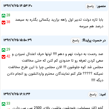
۱۳۹۲/۷/۲۵ ۱۴:۵۳:۳۰
منصور:
پاسخ
28
بابا تازه دولت تدبیر اول راهه بزارید یکسالی بگذره به سیصد
38
درصد هم میرسه
۱۳۹۲/۷/۲۵ ۱۵:۵۰:۳۹
در حسرت پراید!!!:
پاسخ
29
صد رحمت به دولت نهم و دهم !!!! اونها حرف اعتدال نمیزدن و
42
سعی کردن تعرفه رو تا حدودی کم کنن که حتی مخالفت
مجلس شد کوه جلوشون !!! الان مجلس چرا با این طرح مخالفت
نمیکنه ؟؟؟؟؟ فکر کنم نمایندگان محترم وارداتشون رو انجام دادن
دیگه !!!!
۱۳۹۲/۷/۲۵ ۱۶:۱۱:۳۴
امید:
پاسخ
33
آخه اکثز مسئولین خودشون ماشین بالای 2500 سی سی دارن