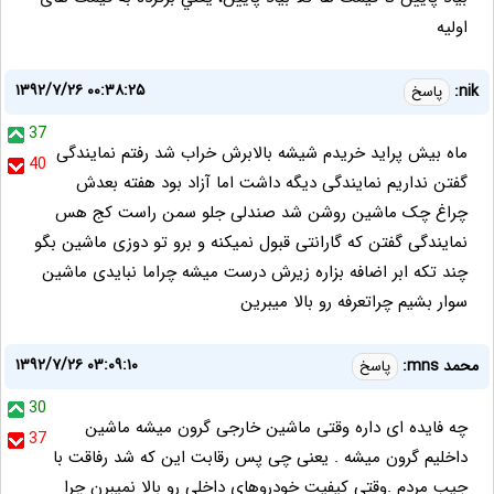
اوليه
۱۳۹۲/۷/۲۶ ۰۰:۳۸:۲۵
nik:
پاسخ
37
ماه بیش پراید خریدم شیشه بالابرش خراب شد رفتم نمایندگی
40
گفتن نداریم نمایندگی دیگه داشت اما آزاد بود هفته بعدش
چراغ چک ماشین روشن شد صندلی جلو سمن راست کج هس
نمایندگی گفتن که گارانتی قبول نمیکنه و برو تو دوزی ماشین بگو
چند تکه ابر اضافه بزاره زیرش درست میشه چراما نبایدی ماشین
سوار بشیم چراتعرفه رو بالا میبرین
۱۳۹۲/۷/۲۶ ۰۳:۰۹:۱۰
محمد mns:
پاسخ
30
چه فایده ای داره وقتی ماشین خارجی گرون میشه ماشین
37
داخلیم گرون میشه . یعنی چی پس رقابت این که شد رفاقت با
جیب مردم .وقتی کیفیت خودروهای داخلی رو بالا نمیبرن چرا