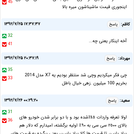
45
اینجوری قیمت ماشیناشون میره بالا
۱۳۹۲/۷/۲۵ ۱۷:۳۷:۳۷
کاظم:
پاسخ
32
آخه اینکار یعنی چه...
41
۱۳۹۲/۷/۲۵ ۲۰:۳۷:۱۹
مهرداد:
پاسخ
35
چی فکر میکردیم وچی شد منتظر بودیم یه X7 مدل 2014
33
بخریم 100 میلیون .زهی خیال باطل
۱۳۹۲/۷/۲۶ ۰۰:۲۹:۲۰
سعيد:
پاسخ
31
اولا تعرفه واردات ٤٥٪شده بود و با دو برابر شدن خودرو هاى
36
بالاى ٢٥٠٠ سى سى به ٩٠٪ اوليه برگشته، اميدارم كه دلار هم
بياد پايين تا قيمت ها كلا بياد پايين، يعني برگرده به قيمت هاى