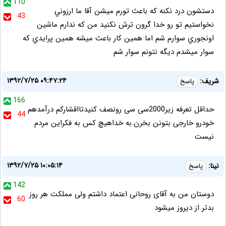
110
دستشون درد نكنه كه باعث تورم ميشن آقا ما ارزوني
43
نخواستيم تو رو خدا گرون ترش نكنيد من كه ندارم ماشين
اونجوري سوارم شم اما همين كار باعث ميشه همين پرايدي كه
سوار ميشدم ديگه نتونم سوار شم
۱۳۹۲/۷/۲۵ ۰۹:۴۷:۲۴
شریف:
پاسخ
166
حداقل تعرفه زیر2000سی سی رونصف کنیدتااقشارکم درآمدهم
44
خودرو خارجی بتونن بخرن.به خداهیچ کس به فکراین مردم
نیست
۱۳۹۲/۷/۲۵ ۱۰:۰۵:۱۴
نینا:
پاسخ
142
دوستان من به آقای روحانی اعتماد داشتم ولی مملکت هر روز
60
بدتر از دیروز میشود