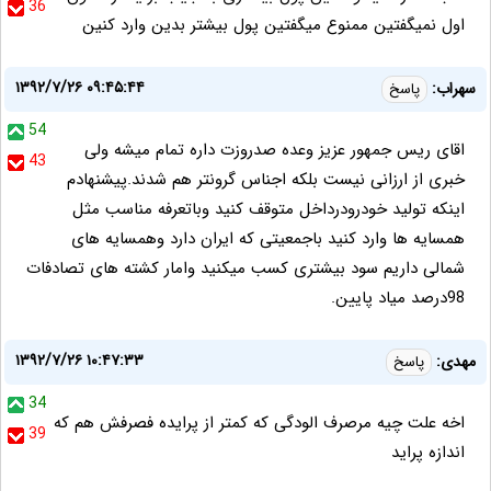
36
اول نمیگفتین ممنوع میگفتین پول بیشتر بدین وارد کنین
۱۳۹۲/۷/۲۶ ۰۹:۴۵:۴۴
سهراب:
پاسخ
54
اقای ریس جمهور عزیز وعده صدروزت داره تمام میشه ولی
43
خبری از ارزانی نیست بلکه اجناس گرونتر هم شدند.پیشنهادم
اینکه تولید خودرودرداخل متوقف کنید وباتعرفه مناسب مثل
همسایه ها وارد کنید باجمعیتی که ایران دارد وهمسایه های
شمالی داریم سود بیشتری کسب میکنید وامار کشته های تصادفات
98درصد میاد پایین.
۱۳۹۲/۷/۲۶ ۱۰:۴۷:۳۳
مهدی:
پاسخ
34
اخه علت چیه مرصرف الودگی که کمتر از پرایده فصرفش هم که
39
اندازه پراید