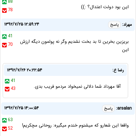
88
این بود دولت اعتدال؟ :))
78
۱۳۹۲/۷/۲۵ ۱۲:۵۹:۲۴
مهراد:
پاسخ
41
بريزين بخرين تا بد بخت نشديم وگر نه پولمون ديگه ارزش
70
اين
رضا ع:
۱۳۹۲/۷/۲۶ ۲۰:۲۲:۵۴
41
آقا مهرداد شما دلالی نمیخواد مردمو فریب بدی.
43
۱۳۹۲/۷/۲۵ ۱۴:۰۰:۵۴
arsalan:
پاسخ
63
واقعا این شعارو که میشنوم خندم میگیره: روحانی مچکریم!
52