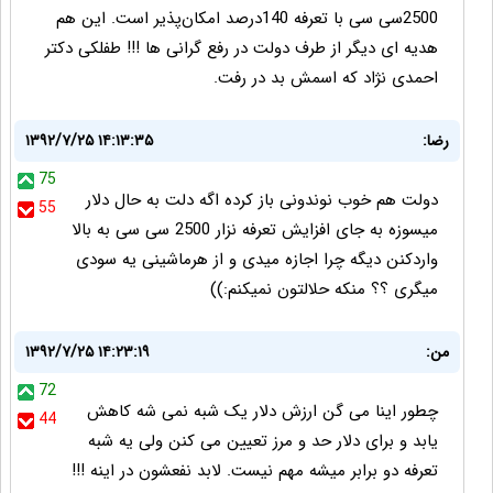
2500سی سی با تعرفه 140درصد امکان‌پذیر است. اين هم
هديه ای ديگر از طرف دولت در رفع گرانی ها !!! طفلکی دکتر
احمدی نژاد که اسمش بد در رفت.
رضا:
۱۳۹۲/۷/۲۵ ۱۴:۱۳:۳۵
75
دولت هم خوب نوندونی باز کرده اگه دلت به حال دلار
55
میسوزه به جای افزایش تعرفه نزار 2500 سی سی به بالا
واردکنن دیگه چرا اجازه میدی و از هرماشینی یه سودی
میگری ؟؟ منکه حلالتون نمیکنم:))
من:
۱۳۹۲/۷/۲۵ ۱۴:۲۳:۱۹
72
چطور اینا می گن ارزش دلار یک شبه نمی شه کاهش
44
یابد و برای دلار حد و مرز تعیین می کنن ولی یه شبه
تعرفه دو برابر میشه مهم نیست. لابد نفعشون در اینه !!!