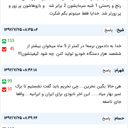
رنج و زحمتی 1 شبه سرمایشون 2 برابر شد . و بازوهاشون پر زور و
پر زورتر شد. خدایا فقط میتونم بگم شکرت.
۱۳۹۲/۷/۲۵ ۰۸:۳۵:۰۶
شیخ:
پاسخ
153
خدا به دادمون برسه! در کمتر از 5 ماه میخوان بیشتر از
45
ششصد هزار دستگاه خودرو تولید کنن. چه شود کیفیتشون!!!
۱۳۹۲/۷/۲۵ ۰۸:۴۶:۱۸
شهرام:
پاسخ
99
هی حالا بگین نخرین.....چی نخریم باید گفت نشستیم تا بزک
50
نمیر بهار میاد...... این اخر نابودی برای ایران و ایرانیه.....واقعا
جای تاسفه
۱۳۹۲/۷/۲۵ ۰۸:۴۹:۲۶
حسام:
پاسخ