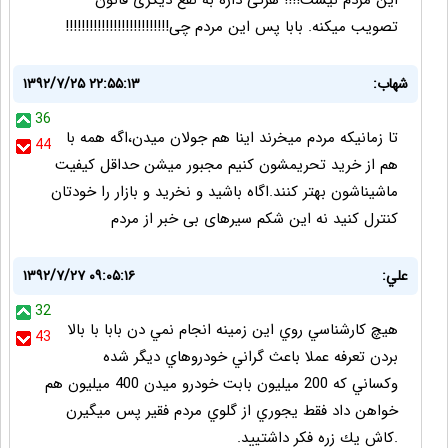
این مردم نیست!!!! هرکی داره به نفع دیگری قانون
تصویب میکنه. بابا پس این مردم چی!!!!!!!!!!!!!!!!!!!!!!!!!!
شهاب:
۱۳۹۲/۷/۲۵ ۲۲:۵۵:۱۳
36
تا زمانیکه مردم میخرند اینا هم جولان میدن،اگه همه با
44
هم از خرید تحریمشون کنیم مجبور میشن حداقل کیفیت
ماشیناشون بهتر کنند.اگاه باشید و نخرید و بازار را خودتان
کنترل کنید نه این شکم سیرهای بی خبر از مردم
علي:
۱۳۹۲/۷/۲۷ ۰۹:۰۵:۱۶
32
هيچ كارشناسي روي اين زمينه انجام نمي دن بابا با بالا
43
بردن تعرفه عملا باعث گراني خودروهاي ديگر شده
وكساني كه 200 ميليون بابت خودرو ميدن 400 ميليون هم
خواهن داد فقط يجوري از گلوي مردم فقير پس ميگيرن
.كاش يك زره فكر داشتييد.