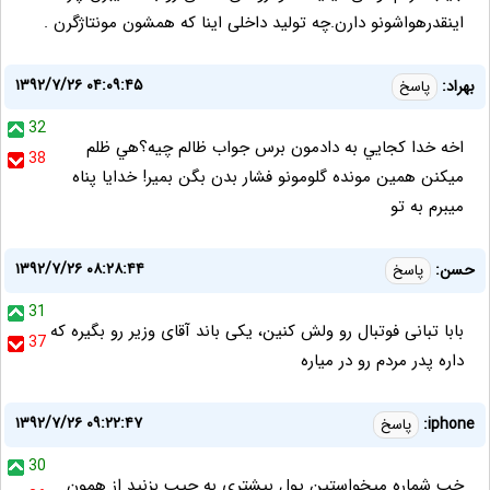
اینقدرهواشونو دارن.چه تولید داخلی اینا که همشون مونتاژگرن .
۱۳۹۲/۷/۲۶ ۰۴:۰۹:۴۵
بهراد:
پاسخ
32
اخه خدا كجايي به دادمون برس جواب ظالم چيه؟هي ظلم
38
ميكنن همين مونده گلومونو فشار بدن بگن بمير! خدايا پناه
ميبرم به تو
۱۳۹۲/۷/۲۶ ۰۸:۲۸:۴۴
حسن:
پاسخ
31
بابا تبانی فوتبال رو ولش کنین، یکی باند آقای وزیر رو بگیره که
37
داره پدر مردم رو در میاره
۱۳۹۲/۷/۲۶ ۰۹:۲۲:۴۷
iphone:
پاسخ
30
خب شماره میخواستین پول بیشتری به جیب بزنید از همون