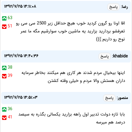
۱۳۹۲/۷/۲۵ ۱۴:۱۱:۰۸
رضا:
پاسخ
63
اقا اونا رو گرون کردید خوب هیچ حداقل زیر 2500 سی سی رو
51
تعرفشو بردارید بزارید یه ماشین خوب سوارشیم مگه ما عمر
نوح رو داریم:)))
۱۳۹۲/۷/۲۵ ۱۴:۴۰:۳۶
khabide:
پاسخ
38
اینها بیخیال مردم شدند هر کاری هم میکنند بخاطر سرمایه
39
داران هستش والا مردم و خیلی وقته کشتن
۱۳۹۲/۷/۲۵ ۱۴:۵۱:۰۳
منصور:
پاسخ
36
بابا تازه دولت تدبیر اول راهه بزارید یکسالی بگذره به سیصد
41
درصد هم میرسه