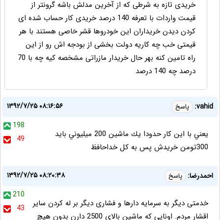
خریدی تازه به شرطی که از آخرین مدلش باشه گرونتر از
قیمت واردات با تعرفه 140 درصد خریدی کار حساب شده ای
کردن دیدن خریداران این خودروها قشر خاصی هستند با هر
قیمتی خب چه کاریه دولت بخشی از بودجه اش رو از این
راه تامین کنه بهر حال خریدار مازراتی مشخصه کیه چه با 70
درصد چه 140 درصد
۱۳۹۲/۷/۲۵ ۰۸:۱۶:۵۶
vahid:
پاسخ
198
يعني با اين كار حدودا يك ماشين 200 ميليوني بايد
49
300تومن خريدش پس به كل خداحافظ
۱۳۹۲/۷/۲۵ ۰۸:۲۰:۳۸
احمدرضا:
پاسخ
210
خدمتی دیگر به سرمایه دارها و فشاری دیگر بر له کردن سایر
43
اقشار مردم. اونایی که ماشین بالای 2500 دارن بدون هیچ