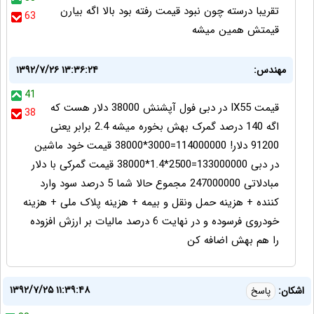
تقریبا درسته چون نبود قیمت رفته بود بالا اگه بیارن
63
قیمتش همین میشه
مهندس:
۱۳۹۲/۷/۲۶ ۱۳:۳۶:۲۴
41
قیمت IX55 در دبی فول آپشنش 38000 دلار هست که
38
اگه 140 درصد گمرک بهش بخوره میشه 2.4 برابر یعنی
91200 دلار! 114000000=3000*38000 قیمت خود ماشین
در دبی 133000000=2500*1.4*38000 قیمت گمرکی با دلار
مبادلاتی 247000000 مجموع حالا شما 5 درصد سود وارد
کننده + هزینه حمل ونقل و بیمه + هزینه پلاک ملی + هزینه
خودروی فرسوده و در نهایت 6 درصد مالیات بر ارزش افزوده
را هم بهش اضافه کن
۱۳۹۲/۷/۲۵ ۱۱:۳۹:۴۸
اشکان:
پاسخ