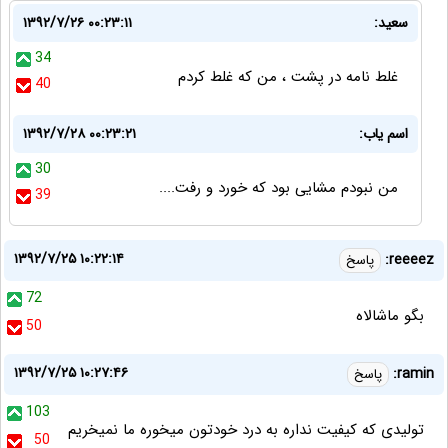
سعيد:
۱۳۹۲/۷/۲۶ ۰۰:۲۳:۱۱
34
غلط نامه در پشت ، من كه غلط كردم
40
اسم یاب:
۱۳۹۲/۷/۲۸ ۰۰:۲۳:۲۱
30
من نبودم مشایی بود که خورد و رفت....
39
۱۳۹۲/۷/۲۵ ۱۰:۲۲:۱۴
reeeez:
پاسخ
72
بگو ماشالاه
50
۱۳۹۲/۷/۲۵ ۱۰:۲۷:۴۶
ramin:
پاسخ
103
تولیدی که کیفیت نداره به درد خودتون میخوره ما نمیخریم
50