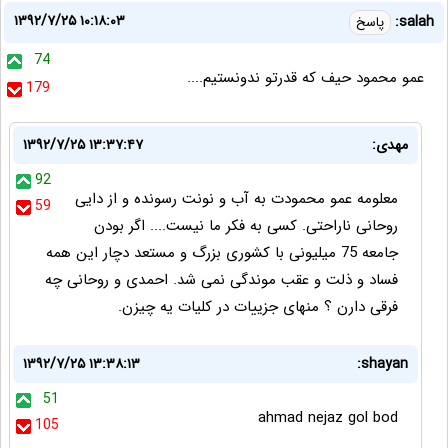
۱۳۹۲/۷/۲۵ ۱۰:۱۸:۰۳
salah:
پاسخ
74
عمو محمود حیف که قدرتو ندونستیم....
179
مهدی:
۱۳۹۲/۷/۲۵ ۱۳:۳۷:۴۷
92
معلومه عمو محمودت به آب و نونت رسونده و از دایی
59
روحانی ناراحتی. کسی به فکر ما نیست.... اگر بودن
جامعه 75 میلیونی با کشوری بزرگ و مستعد دچار این همه
فساد و ذلت و عقب موندگی نمی شد. احمدی و روحانی چه
فرقی دارن ؟ منهای جزییات در کلیات یه چیزن.
۱۳۹۲/۷/۲۵ ۱۳:۳۸:۱۳
shayan:
51
ahmad nejaz gol bod
105