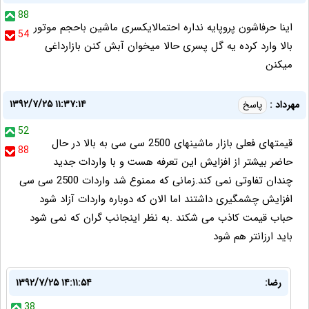
88
اینا حرفاشون پروپایه نداره احتمالایکسری ماشین باحجم موتور
54
بالا وارد کرده یه گل پسری حالا میخوان آبش کنن بازارداغی
میکنن
۱۳۹۲/۷/۲۵ ۱۱:۳۷:۱۴
مهرداد :
پاسخ
52
قیمتهای فعلی بازار ماشینهای 2500 سی سی به بالا در حال
88
حاضر بیشتر از افزایش این تعرفه هست و با واردات جدید
چندان تفاوتی نمی کند.زمانی که ممنوع شد واردات 2500 سی سی
افزایش چشمگیری داشتند اما الان که دوباره واردات آزاد شود
حباب قیمت کاذب می شکند .به نظر اینجانب گران که نمی شود
باید ارزانتر هم شود
رضا:
۱۳۹۲/۷/۲۵ ۱۴:۱۱:۵۴
38