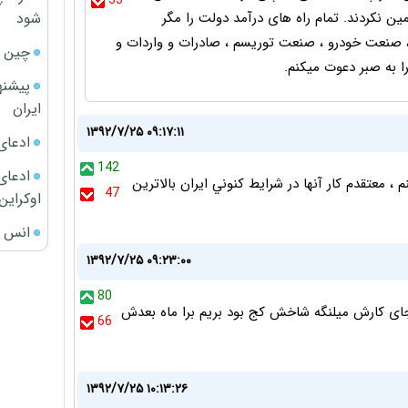
53
شود
ن نکردند. تمام راه های درآمد دولت را مگر
صنعت خودرو ، صنعت توریسم ، صادرات و واردات و
چین ا
را به صبر دعوت میکنم.
پیشنه
ایران
۱۳۹۲/۷/۲۵ ۰۹:۱۷:۱۱
ادعای
142
ادعای 
، معتقدم کار آنها در شرايط کنوني ايران بالاترين
47
اوکراین
انس ج
۱۳۹۲/۷/۲۵ ۰۹:۲۳:۰۰
80
 جای کارش میلنگه شاخش کج بود بریم برا ماه بعدش
66
۱۳۹۲/۷/۲۵ ۱۰:۱۳:۲۶