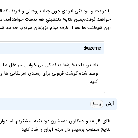
با درايت و مردانگي افرادي چون جناب روحاني و ظريف که قو
خواهند گرفت،چنين نتايج دلنشيني هم بدست خواهدآمد.اميدو
اين شيطنت ها هم از طرف مردم عزيزمان سرکوب خواهد شد 
kazeme:
بابا برو دلت خوشه! دیگه کی می خواین سر عقل بیای
وسط شده گوشت قربونی برای رسیدن آمریکایی ها و غ
کنید.
آرش:
پاسخ
آقای ظریف و همکاران دستشون درد نکنه متشکریم. امیدواریم
نتایج مطلوب برسیدو دل مردم ایران را شاد کنید.