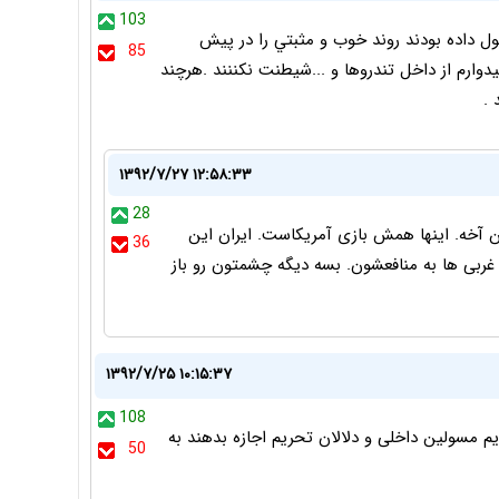
103
ل داده بودند روند خوب و مثبتي را در پيش
85
ارم از داخل تندروها و ...شيطنت نکننند .هرچند
.
۱۳۹۲/۷/۲۷ ۱۲:۵۸:۳۳
28
ن آخه. اینها همش بازی آمریکاست. ایران این
36
ربی ها به منافعشون. بسه دیگه چشمتون رو باز
۱۳۹۲/۷/۲۵ ۱۰:۱۵:۳۷
108
 مسولین داخلی و دلالان تحریم اجازه بدهند به
50