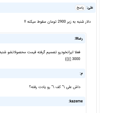
علی:
پاسخ
دلار شنبه به زیر 2900 تومان سقوط میکنه !!
رضاااا:
3000:))))
م:
داش علی \" کف \" رو یادت رفته؟
kazeme: