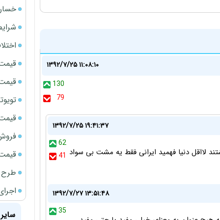
خسارت
شرایط
اختلا
قیمت سک
۱۳۹۲/۷/۲۵ ۱۱:۰۸:۱۰
قیمت ج
130
79
تویوتا bZ5 برای نخستین بار وارد بازار ای
قیمت سک
۱۳۹۲/۷/۲۵ ۱۹:۴۱:۳۷
فروش فور
62
شتند لااقل دنیا فهمید ایرانی فقط یه مشت بی سواد
قیمت سکه
41
طرح ج
اجرای
۱۳۹۲/۷/۲۷ ۱۳:۵۱:۴۸
35
سایر 