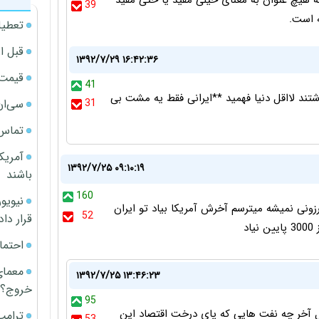
 به هیچ عنوان به معنای خیلی مفید یا حتی مفید
39
ه است.
تعطیل
قبل ا
۱۳۹۲/۷/۲۹ ۱۶:۴۲:۳۶
قیمت آپار
41
اشتند لااقل دنیا فهمید **ایرانی فقط یه مشت بی
سی‌ان
31
تماس 
آمریک
۱۳۹۲/۷/۲۵ ۰۹:۱۰:۱۹
باشند
160
ونی نمیشه میترسم آخرش آمریکا بیاد تو ایران
52
قرار داد
د
احتما
معمای
۱۳۹۲/۷/۲۵ ۱۳:۴۶:۲۳
خروج؟
95
بم 8 سال بر این اقتصاد چه گذشت؟ 2 سال آخر چه نفت هایی که پای درخت اقتصاد این
ترامپ