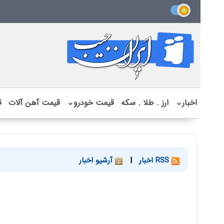
اخبار
⌄
ارز . طلا . سکه
قیمت خودرو
⌄
قیمت آهن آلات
ق
RSS اخبار
|
آرشیو اخبار