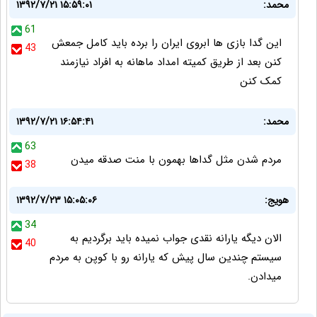
محمد:
۱۳۹۲/۷/۲۱ ۱۵:۵۹:۰۱
61
این گدا بازی ها ابروی ایران را برده باید کامل جمعش
43
کنن بعد از طریق کمیته امداد ماهانه به افراد نیازمند
کمک کنن
محمد:
۱۳۹۲/۷/۲۱ ۱۶:۵۴:۴۱
63
مردم شدن مثل گداها بهمون با منت صدقه میدن
38
هویج:
۱۳۹۲/۷/۲۳ ۱۵:۰۵:۰۶
34
الان دیگه یارانه نقدی جواب نمیده باید برگردیم به
40
سیستم چندین سال پیش که یارانه رو با کوپن به مردم
میدادن.