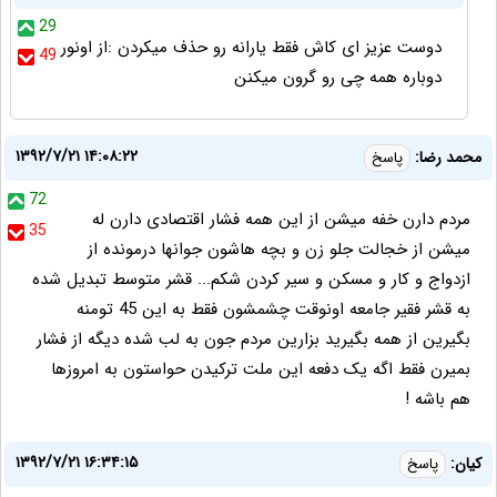
29
دوست عزیز ای کاش فقط یارانه رو حذف میکردن :از اونور
49
دوباره همه چی رو گرون میکنن
۱۳۹۲/۷/۲۱ ۱۴:۰۸:۲۲
محمد رضا:
پاسخ
72
مردم دارن خفه میشن از این همه فشار اقتصادی دارن له
35
میشن از خجالت جلو زن و بچه هاشون جوانها درمونده از
ازدواج و کار و مسکن و سیر کردن شکم... قشر متوسط تبدیل شده
به قشر فقیر جامعه اونوقت چشمشون فقط به این 45 تومنه
بگیرین از همه بگیرید بزارین مردم جون به لب شده دیگه از فشار
بمیرن فقط اگه یک دفعه این ملت ترکیدن حواستون به امروزها
هم باشه !
۱۳۹۲/۷/۲۱ ۱۶:۳۴:۱۵
کیان:
پاسخ