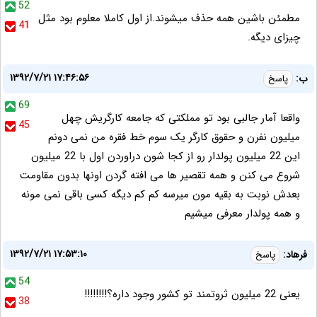
52
مطمئن باشین همه حذف میشوند.از اول کاملا معلوم بود مثل
41
چیزای دیگه.
۱۳۹۲/۷/۲۱ ۱۷:۴۶:۵۶
ب:
پاسخ
69
واقعا آمار جالبی بود تو مملکتی که جامعه کارگریش چهل
45
میلیون نفرن و حقوق کارگر یک سوم خط فقره من نمی دونم
این 22 میلیون پولدار رو از کجا شون دراوردن اول با 22 میلیون
شروع می کنن و همه تقصیر ها می افته گردن اونها بدون مقاومت
بعدش نوبت به بقیه مون میرسه کم کم دیگه کسی باقی نمی مونه
و همه پولدار معرفی میشیم
۱۳۹۲/۷/۲۱ ۱۷:۵۳:۱۰
فرهاد:
پاسخ
54
یعنی 22 میلیون ثروتمند تو کشور وجود داره؟!!!!!!!!
38