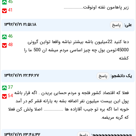
45
زیر پاهامون نفته اونوقت................
41
۱۳۹۲/۷/۲۱ ۲۱:۵۱:۱۸
علی:
پاسخ
46
دعا کنید 22میلیون باشه بیشتر نباشه واقعا تواین گرونی
48
45000تومن بول چه چیز اساسی مردم میشه ان 500 ما را
کشته
۱۳۹۲/۷/۲۱ ۲۲:۴۶:۲۷
یک دانشجو:
پاسخ
37
فعلا که اقتصاد کشور فلجه و مردم حسابی بریدن . اگه قرار باشه
54
پول این بیست میلیون نفر اضافه بشه به یارانه قشر کم در آمد
خوبه اما اگه بره تو جیب آقازاده ها ................ اصلا ولش کن فعلا
که گربه مریضه.
۱۳۹۲/۷/۲۱ ۲۳:۴۸:۳۲
ججججججججججججج:
پاسخ