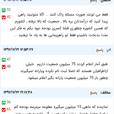
۱۳۹۲/۷/۲۲ ۱۱:۱۵:۴۸
احسان:
پاسخ
32
فقط می تونند صورت مسئله پاک کنند ... اگه متونیند راهی
42
پیدا کنید که درآمدتان بره بالا , جمعیت که بالا نرفته , کشورم
که همین کشوره چطوری قبلنا کسری بودجه نبود یکم به فکر این
ملت بدبخت باشیدو فقط تو راهپیمایی ها به یاد ما نیفتید ...
۱۳۹۲/۷/۲۲ ۱۲:۵۳:۲۷
ا-ر:
پاسخ
47
طبق آمار اعلام کردند 75 میلیون جمعیت داریم . خیلی
48
ازاطرافیان هستند که اصلا ثبت نام نکرده ویارانه نمیگیرند
چطور باز 75 میلیون جمعیت یارانه بگیر اعلام میشود.
۱۳۹۲/۷/۲۲ ۱۹:۱۷:۴۸
مخالف:
پاسخ
36
نماینده که ماهی 15 میلیون میگیره معلومه میترسه بودجه کم
65
بیاد از حقوق خودش بزنند برای همین گیر داده به همین چندر