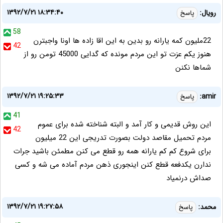
۱۳۹۲/۷/۲۱ ۱۸:۳۴:۴۰
رویال:
پاسخ
58
22ملیون کمه یارانه رو بدین به این اقا زاده ها اونا واجبترن
42
هنوز یکم عزت تو این مردم مونده که گدایی 45000 تومن رو از
شماها نکنن
۱۳۹۲/۷/۲۱ ۱۹:۲۵:۳۳
amir:
پاسخ
41
این روش قدیمی و کار آمد و البته شناخته شده برای عموم
42
مردم تحمیل مقاصد دولت بصورت تدریجی این 22 میلیون
برای شروع کم کم یارانه همه رو قطع می کنن مطمئن باشید جرات
ندارن یکدفعه قطع کنن اینجوری ذهن مردم آماده می شه و کسی
صداش درنمیاد
۱۳۹۲/۷/۲۱ ۱۹:۲۷:۵۸
محمد:
پاسخ