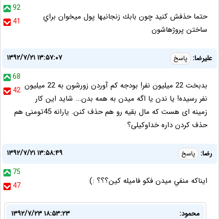
92
حتما حذفش كنيد چون بابك زنجانيها پول ميخوان براي
41
ساختن پروژهاشون
۱۳۹۲/۷/۲۱ ۱۳:۵۷:۰۷
علیرضا:
پاسخ
68
بدبخت 22 میلیون نفر! بودجه کم آوردن زورشون به 22 میلیون
42
نفر رسیده! یا ندن یا اگه میدن به همه بدن... شاید این کار
زمینه ای هست که مال بقیه رو هم حذف کنن. یارانه 45تومنی هم
حذف کردن داره خداوکیلی؟
۱۳۹۲/۷/۲۱ ۱۳:۵۸:۴۹
رضا:
پاسخ
75
ايناكه منفي ميدن فكو فاميله كين؟؟؟ :)
47
محمود:
۱۳۹۲/۷/۲۳ ۱۸:۵۳:۲۳