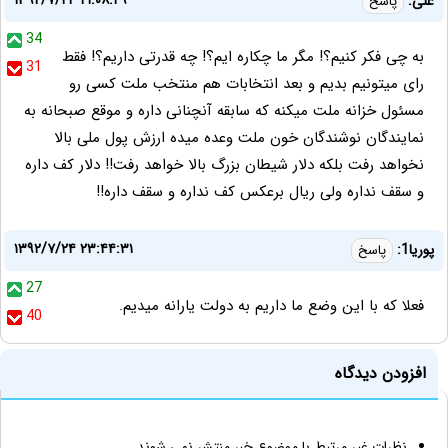
۱۳۹۲/۷/۲۴ ۲۱:۰۸:۲۹
علی:
پاسخ
34
به چی فکر کنیم؟! مگر ما چکاره ایم؟! چه قدرتی داریم؟! فقط
31
رای میتونیم بدیم و بعد انتخابات هم منتخب ملت کسی رو
مسئول خزانه ملت میکنه که سابقه آنچنانی داره و موقع صبحانه به
نمایندگان نوشندگان خون ملت وعده میده ارزش پول ملی بالا
نخواهد رفت بلکه دلار شیطان بزرگ بالا خواهد رفت!! دلار کف داره
و سقف نداره ولی ریال برعکس کف نداره و سقف داره!!
۱۳۹۲/۷/۲۴ ۲۳:۴۴:۳۱
پوریا1:
پاسخ
27
فعلا که با این وضع ما داریم به دولت یارانه میدیم.
40
افزودن دیدگاه
نظرات غیر مرتبط با موضوع خبر منتشر نمی شوند.