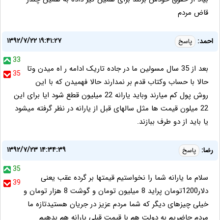
قاض مردم
۱۳۹۲/۷/۲۲ ۱۹:۴۱:۲۷
احمد:
پاسخ
33
بعد از 35 سال مسولین ما در جاده تاریک ادامه ر اه میدن وتا
35
حالا با حساب وکتاب قدم بر نمدارند حالا فهمیدن که با این
روش پول کم میارند وباید یارانه 22 میلیون قطع شود ایا برای این
22 میلون قیمت ها مثل سالهای قبل از یارانه در نظر گرفته میشود
یا باید از دو طرف ببازند.
۱۳۹۲/۷/۲۳ ۱۴:۳۴:۳۹
رضا:
پاسخ
35
سلام ما یارانه شما را نخواستیم قیمتها بر گرده عقب یعنی
39
دلار1200تومان پراید 8 میلیون تومان و گوشت 8 هزار تومان و
خیلی چیزهای دیگر که شما مردم عزیز در جریان هستیدتازه ما
مردم حاضریم به دولت هم با قیمت قبلی یارانه هم بدهیم