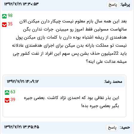
۱۳۹۲/۷/۲۱ ۱۳:۳۰:۵۳
پرشیا:
پاسخ
98
بعد این همه سال بازم معلوم نیست چیکار دارن میکنن.الان
35
سالهاست مسولین فقط امروز رو میبینن. جرات ندارن بگن
هدفمندی از ریشه اشتباه بوده دارن با کلمات بازی میکنن.پول
نیست تو مملکت بارانه بدن میکن برای اجرای هدفمندی عادلانه
باید 22میلیون حذف بشن.پس سهم این افراد از نفت کشور چی
میشه.عدالت علی اینه؟
محمد رضا:
۱۳۹۲/۷/۲۱ ۱۴:۰۹:۱۲
63
این بذر نفاقی بود که احمدی نژاد کاشت .بعضی جیره
39
بگیر بعضی جیره بده!
۱۳۹۲/۷/۲۱ ۱۳:۳۵:۴۵
حميد:
پاسخ