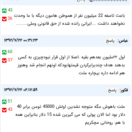
43
باعث تاسفه 22 میلیون نفر از هموطن هامون دیگه با ما وحدت
36
نخواهند داشت ....ایرانی رانده شده از حق قانونی وملی..........
۱۳۹۲/۷/۲۲ ۰۰:۳۱:۲۳
عباس:
پاسخ
60
اول ۲۲ملیون بعدهم بقیه .اصلا از اول قرار نبودچیزی به کسی
37
بدهند هدف چندبرابرکردن قیمتهابودکه اونهم انجام شد وهنوز
هم ادامه داره بیچاره ملت.
۱۳۹۲/۷/۲۲ ۰۶:۱۷:۵۹
فکور:
پاسخ
51
ملت باهوش مگه متوجه نشدین اولش 45000 تومن برابر 40
43
دلار بود اما الان پولی که می گیرین شده 15 دلار بنابراین همه
با هم: روحانی مچکریم