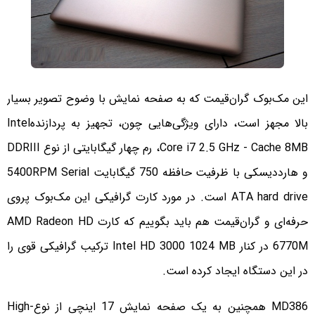
این مک‌بوک گران‌قیمت که به صفحه نمایش با وضوح تصویر بسیار
بالا مجهز است، دارای ویژگی‌هایی چون، تجهیز به پردازندهIntel
Core i7 2.5 GHz - Cache 8MB، رم چهار گیگابایتی از نوع DDRIII
و هارددیسکی با ظرفیت حافظه 750 گیگابایت 5400RPM Serial
ATA hard drive است. در مورد کارت گرافیکی این مک‌بوک پروی
حرفه‌ای و گران‌قیمت هم باید بگوییم که کارت‌ AMD Radeon HD
6770M در کنار Intel HD 3000 1024 MB ترکیب گرافیکی قوی را
در این دستگاه ایجاد کرده است.
MD386 همچنین به یک صفحه نمایش 17 اینچی از نوعHigh-