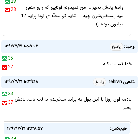
28
واقعا یادش بخیر.... من نمیدونم اونایی که رای منفی
23
میدن،منظورشون چیه.... شاید تو محلّه ی اونا پراید 17
میلیون بوده :)
۱۳۹۲/۷/۲۱ ۱۰:۰۷:۰۴
وحید:
پاسخ
35
خدا قسمت کنه.
27
۱۳۹۲/۷/۲۱ ۱۰:۳۹:۱۸
شاهین tehran:
پاسخ
28
یادمه اون روزا با این پول یه پراید میخریدم نه لب تاب. یادش
37
بخیر...
هیچکس:
۱۳۹۲/۷/۲۱ ۱۲:۳۸:۵۷