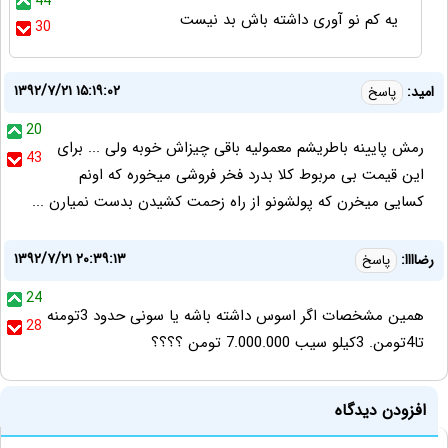
44
یه کم نو آوری داشته باش بد نیست
30
۱۳۹۲/۷/۲۱ ۱۵:۱۹:۰۲
امید:
پاسخ
20
رمش پایینه باطریشم معمولیه باقی چیزاش خوبه ولی ... برای
43
این قیمت بی مربوط کلا بدرد فخر فروشی میخوره که اونم
کسایی میخرن که پولشونو از راه زحمت کشیدن بدست نمیارن ...
۱۳۹۲/۷/۲۱ ۲۰:۳۹:۱۳
رضاااا:
پاسخ
24
همین مشخصات اگر اسوس داشته باشه یا سونی حدود 3تومنه
28
تا4تومن. 3کیلو سیب 7.000.000 تومن ؟؟؟؟
افزودن دیدگاه