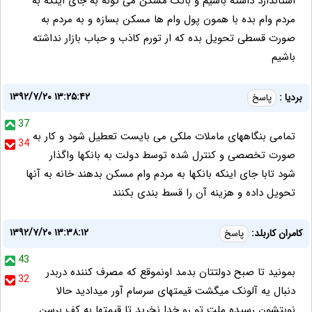
استاندارد داشته باشیم و بانک مسکن می تونه به جای اینکه به
مردم وام بده با همون پول وام ها مسکن بسازه و به مردم به
صورت قسطی تحویل بده که ار تورم کاذب و حباب بازار نداشته
باشیم
۱۳۹۲/۷/۲۰ ۱۳:۲۵:۴۲
بردیا :
پاسخ
37
تمامی بنگاههای ماملات ملکی می بایست تعطیل شود و کار به
34
صورت تخصصی و کنترل شده توسط دولت به بانکها واگذار
شود تابا جای اینکه بانکها به مردم وام مسکن بدهند خانه به آنها
تحویل داده و هزینه آن را قسط بندی بکنند
۱۳۹۲/۷/۲۰ ۱۳:۳۸:۱۲
کامران کاربلد:
پاسخ
43
بمونید تا صبح دولتتان بدمد اونموقع که مصرف کننده دربدر
32
دنبال یه آلونک میگشت قیمتهای سرسام آور میدادید حالا
نوبتشون رسیده ملت تو رو خدا نخرید تا قیمتها به کف برسن