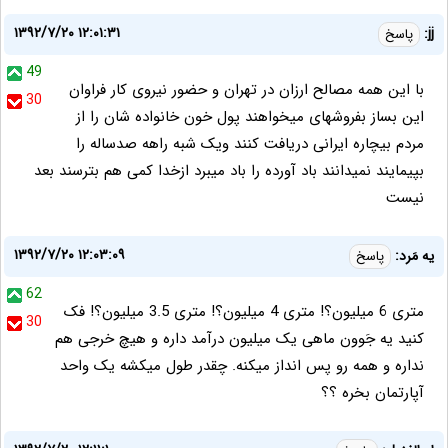
۱۳۹۲/۷/۲۰ ۱۲:۰۱:۳۱
jj:
پاسخ
49
با این همه مصالح ارزان در تهران و حضور نیروی کار فراوان
30
این بساز بفروشهای میخواهند پول خون خانواده شان را از
مردم بیچاره ایرانی دریافت کنند ویک شبه راهه صدساله را
بپیمایند نمیدانند باد آورده را باد میبرد ازخدا کمی هم بترسند بعد
نیست
۱۳۹۲/۷/۲۰ ۱۲:۰۳:۰۹
یه مَرد:
پاسخ
62
متری 6 میلیون؟! متری 4 میلیون؟! متری 3.5 میلیون؟! فک
30
کنید یه جَوون ماهی یک میلیون درآمد داره و هیچ خرجی هم
نداره و همه رو پس انداز میکنه. چقدر طول میکشه یک واحد
آپارتمان بخره ؟؟