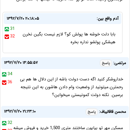
آدم واقع بین:
۱۳۹۲/۷/۲۰ ۲۰:۱۸:۰۵
31
بابا دلت خوشه ها پولش کو؟ لازم نیست بگین نخرن
32
هیشکی پولشو نداره بخره
۱۳۹۲/۷/۲۰ ۱۴:۵۵:۵۷
مرتضی:
پاسخ
34
خداروشکر کنید اگه دست دولت باشه از این دلال ها هم بی
36
رحمترن.میتونید از وضعیت وام دادن هاشون به این نتیجه
برسین. نکنه دولت کمونیستی میخواین؟
۱۳۹۲/۷/۲۰ ۲۱:۲۳:۱۰
محسن قاقالیباف:
پاسخ
32
مسکن مهر تو بیابون ساختند متری 1,500 خرید و فروش میشه