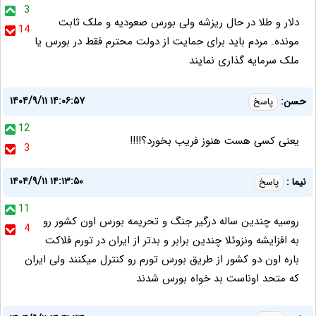
3
دلار و طلا در حال ریزشه ولی بورس صعودیه و ملک ثابت
14
مونده. مردم باید برای حمایت از دولت محترم فقط در بورس یا
ملک سرمایه گذاری نمایند
۱۴۰۴/۹/۱۱ ۱۴:۰۶:۵۷
حسن:
پاسخ
12
یعنی کسی هست هنوز فریب بخورد؟!!!!
3
۱۴۰۴/۹/۱۱ ۱۴:۱۳:۵۰
نیما :
پاسخ
11
روسیه چندین ساله درگیر جنگ و تحریمه بورس اون کشور رو
4
به افزایشه ونزوئلا چندین برابر و بدتر از ایران در تورم فلاکت
باره اون دو کشور از طریق بورس تورم رو کنترل میکنند ولی ایران
که متحد اوناست بد خواه بورس شدند