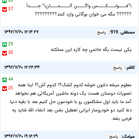
28
\"فــــولــــکــــس واگــــن آلـــــمــــان\" جــــداً
37
؟؟؟؟؟؟ مگه می خوان بوگاتی وارد کنند؟؟؟؟؟؟؟؟؟
۱۳۹۲/۷/۲۰ ۱۲:۱۴:۲۷
مصطفی .919:
پاسخ
29
یکی نیست بگه خاتمی چه کاره این مملکته
30
۱۳۹۲/۷/۲۰ ۱۲:۲۶:۳۴
کاظم:
پاسخ
44
معلوم میشه دلتون خوشه.کدوم کشک؟! کدوم آش؟! اینا همه
25
تصورات دوستان هست یک دونه ماشین آمریکائی هم نخواهد
آمد.ما باید اول مشکلمون رو با خودمون حل کنیم بعد با بقیه دنیا.
دعا کنید دو خودروساز ایرانی تعطیل بشن بعد انشاء الله شاید یه
فرجی بشه.
۱۳۹۲/۷/۲۰ ۱۹:۱۶:۲۹
سیامک:
پاسخ