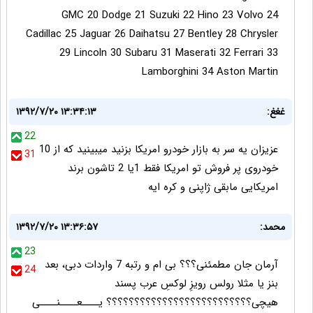
GMC 20 Dodge 21 Suzuki 22 Hino 23 Volvo 24
Cadillac 25 Jaguar 26 Daihatsu 27 Bentley 28 Chrysler
29 Lincoln 30 Subaru 31 Maserati 32 Ferrari 33
Lamborghini 34 Aston Martin
غغغ:
۱۳۹۲/۷/۲۰ ۱۳:۳۴:۱۳
22
عزیزان یه سر به بازار خودرو امریکا بزنید میبینید که از 10
31
خودروی پر فروش تو امریکا فقط 1یا 2 تاشون برند
امریکایی مابقی ژاپنی و کره ایه
محمد:
۱۳۹۲/۷/۲۰ ۱۳:۳۶:۵۷
23
آرمان جان مطمئنی؟؟؟ بی ام و رتبه 7 واردات دبی، بعد
24
بنز یا مثلا رولس رویزِ لوکسِ عرب پسند
هیچی؟؟؟؟؟؟؟؟؟؟؟؟؟؟؟؟؟؟؟؟؟؟؟؟؟؟ یــــعــــنــــی