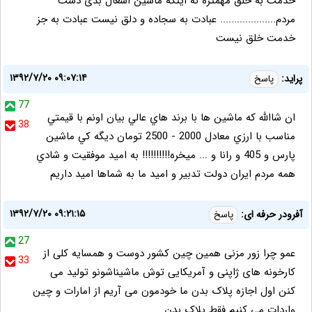
خدمت به خلق مهمتره نه اینکه ماشین اشغال بدی دست
مردم.................... عبادت به سجاده و دلق نیست عبادت به جز
خدمت خلق نیست
۱۳۹۲/۷/۲۰ ۰۹:۰۷:۱۴
پرايد:
پاسخ
77
ان شاالله كه ماشين ها با برند هاي عالي بيان اونم با قيمتي
38
مناسب با ارزي معادل 2000 - 2500 تومان ديگه كي ماشين
پارس و 405 و رانا و ... ميخره!!!!!!!!!! به اميد موفقيت و شادي
همه مردم ايران دولت تدبير و اميد ما به شماها اميد داريم
۱۳۹۲/۷/۲۰ ۰۹:۲۱:۱۵
آفرودر حرفه ای:
پاسخ
27
عمو چرا زور مزنی همین چین کشور دوست و همسایه کلی از
33
کارخونه های ژاپنی و آمریکایی توش ماشیناشونو تولید می
کنن اول اجازه پلاک بدن ما خودمون می آریم از امارات و چین
واردات می کنیم فقط پلاک بدن