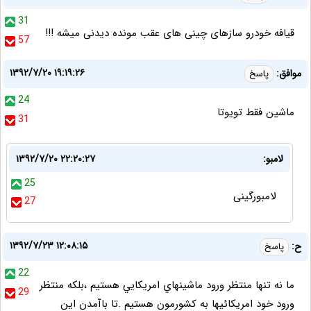
31
قیافه خودرو سازهای چینی های عقب مونده دیدنی میشه !!!
57
۱۳۹۲/۷/۲۰ ۱۹:۱۹:۲۶
موافق:
پاسخ
24
ماشین فقط تویوتا
31
لامبو:
۱۳۹۲/۷/۲۰ ۲۲:۲۰:۲۷
25
لامبورگینی
27
۱۳۹۲/۷/۲۳ ۱۲:۰۸:۱۵
ح:
پاسخ
22
ما نه تنها منتظر ورود ماشينهاي امريکايي هستيم ،بلکه منتظر
29
ورود خود امريکائيها به کشورمون هستيم .تا باآمدن اين