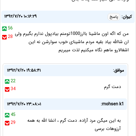
۱۳۹۲/۷/۲۰ ۱۰:۱۶:۲۹
کیوان:
پاسخ
56
من که اگه اون ماشینا باارز1000تومنم بیادپول ندارم بگیرم ولی
28
ان شاالله بیاد بقیه مردم ماشینای خوب سوارشن نه این
اشغالارو ماهم نگاه میکنیم لذت میبریم
موافق:
۱۳۹۲/۷/۲۰ ۱۹:۵۸:۴۱
22
دمت گرم
34
۱۳۹۲/۷/۲۰ ۲۳:۰۸:۰۱
mohsen k1:
45
به این میگن مرد آزاده. دمت گرم ، انشا الله به همه
29
آرزوهات برسی