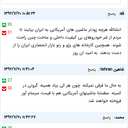
۱۳۹۲/۷/۲۰ ۱۰:۵۱:۲۴
ali:
پاسخ
35
انشاالله هرچه زودتر ماشين های آمريکايی به ايران بيايند تا
31
مردم از شر خودروهای بی کيفيت داخلی و ساخت چين راحت
شوند. همچنين کارخانه های پژو و رنو بازار انحصاری ايران را از
دست بدهند. به اميد ان روز.
۱۳۹۲/۷/۲۰ ۱۱:۴۱:۰۴
شاهین tehran:
پاسخ
27
به حال ما فرقی نمیکنه. چون هر کی بیاد همینه. گرونی در
30
کمینه. مطمئنا ماشینهای آمریکایی هم با قیمت سرسام آور
فروخته خواهند شد.
۱۳۹۲/۷/۲۰ ۱۱:۴۲:۲۷
محمد:
پاسخ