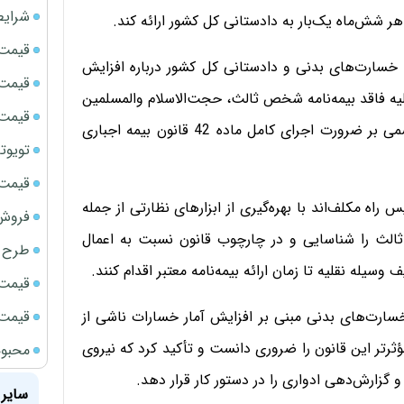
شرایط
ر شش‌ماه یک‌بار به دادستانی کل کشور ارائه کند.
قیمت سک
 خسارت‌های بدنی و دادستانی کل کشور درباره افزایش
قیمت ج
لیه فاقد بیمه‌نامه شخص ثالث، حجت‌الاسلام والمسلمین
قیمت سکه
محمدکاظم موحدی‌آزاد، دادستان کل کشور طی نامه‌ای رسمی بر ضرورت اجرای کامل ماده 42 قانون بیمه اجباری
تویوتا bZ5 برای نخستین بار وارد بازار ای
قیمت سک
 راه مکلف‌اند با بهره‌گیری از ابزارهای نظارتی از جمله
فروش فور
ثالث را شناسایی و در چارچوب قانون نسبت به اعمال
طرح ج
وسیله نقلیه تا زمان ارائه بیمه‌نامه معتبر اقدام کنند.
قیمت سک
قیمت سک
سارت‌های بدنی مبنی بر افزایش آمار خسارات ناشی از
تر این قانون را ضروری دانست و تأکید کرد که نیروی
محبوب
گزارش‌دهی ادواری را در دستور کار قرار دهد.
سایر 