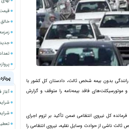
بهای 
قیمت نف
خالق ChatGPT زیر ذره‌بین وزارت دادگستری آمر
زمزمه
جدیدتر
تعداد
پروازهای 
پربازد
ث رانندگی بدون بیمه شخص ثالث، دادستان کل کشور با
موتورسیکلت‌های فاقد بیمه‌نامه را متوقف و گزارش
آغاز فروش فوری 
شرایط فروش 
شرایط فرو
فرمانده کل نیروی انتظامی ضمن تأکید بر لزوم اجرای
تعطیلی ادا
 به شخص ثالث ناشی از حوادث وسایل نقلیه، نیروی انتظامی را