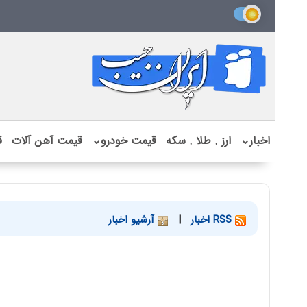
اخبار
⌄
ارز . طلا . سکه
قیمت خودرو
⌄
قیمت آهن آلات
ق
RSS اخبار
|
آرشیو اخبار