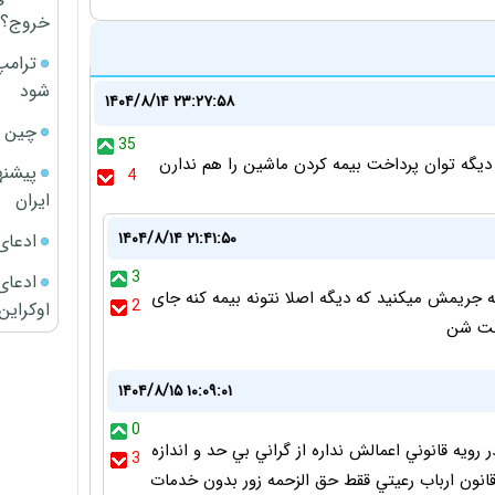
خروج؟
ترامپ
شود
۱۴۰۴/۸/۱۴ ۲۳:۲۷:۵۸
چین ا
35
پیشنه
4
ایران
۱۴۰۴/۸/۱۴ ۲۱:۴۱:۵۰
ادعای
3
ادعای 
ه جریمش میکنید که دیگه اصلا نتونه بیمه کنه جای
2
اوکراین
احت شن
۱۴۰۴/۸/۱۵ ۱۰:۰۹:۰۱
0
ويه قانوني اعمالش نداره از گراني بي حد و اندازه
3
 قانون ارباب رعيتي ققط حق الزحمه زور بدون خدمات