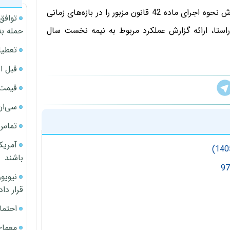
مطابق دستور صادره، نیروی انتظامی مکلف شده است گزارش نحوه اجرای ماده 42 قانون مزبور را در بازه‌های زمانی
توافق
ستا، ارائه گزارش عملکرد مربوط به نیمه نخست سال
حمله به
تعطیل
قبل ا
قیمت آپار
سی‌ان
تماس 
آمریک
باشند
قرار داد
احتما
معمای