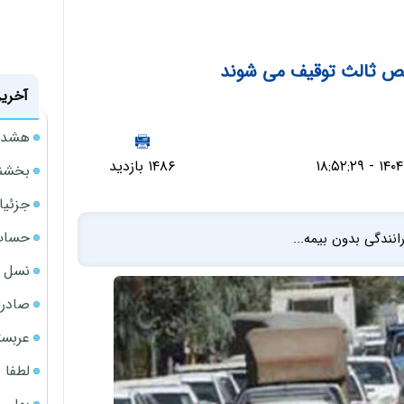
خص ثالث توقیف می شوند
آخرین
هشدار
۱۴۸۶ بازدید
بخشنامه ف
جزئیا
حساب‌
انندگی بدون بیمه...
نسل ج
صادرا
عربست
لطفا د