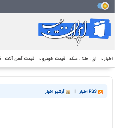
اخبار
⌄
ارز . طلا . سکه
قیمت خودرو
⌄
قیمت آهن آلات
ق
RSS اخبار
|
آرشیو اخبار