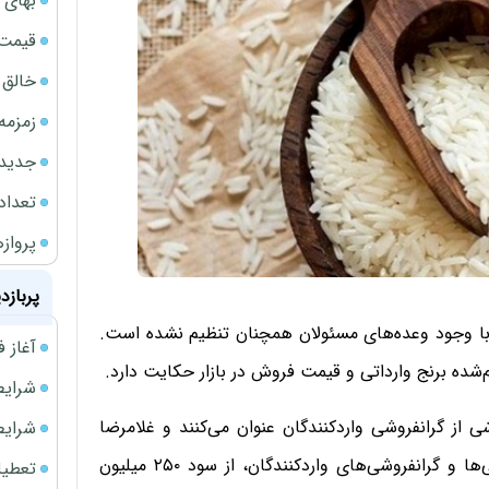
بهای 
قیمت نف
خالق ChatGPT زیر ذره‌بین وزارت دادگستری آمر
زمزمه
جدیدتر
تعداد
پروازهای 
پربازد
زار با وجود وعده‌های مسئولان همچنان تنظیم نشده است.
آغاز فروش فوری 
شده برنج وارداتی و قیمت فروش در بازار حکایت دارد.
شرایط فروش 
ی از گرانفروشی واردکنندگان عنوان می‌کنند و غلامرضا
شرایط فرو
نوری قزلجه، وزیر جهاد کشاورزی هم با اشاره به کارشکنی‌ها و گرانفروشی‌های واردکنندگان، از سود ۲۵۰ میلیون
تعطیلی ادا