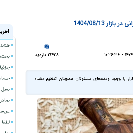
زار 1404/08/13
آخرین
هشدار
۱۹۴۲۸ بازدید
بخشنامه ف
جزئیا
حساب‌
 بازار با وجود وعده‌های مسئولان همچنان تنظیم نشده
نسل ج
صادرا
عربست
لطفا د