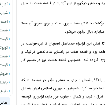
رسید و بخش دیگری از این آزادراه در قطعه هفت به طول
آغاز فروش فوری 
شرایط
اختلا
گفته می‌شود قطعه هفتم این آزادراه شامل دو باند رفت و برگشت با شش خط عبوری است و برای اجرای آن ۹۰۰۰
قیمت سک
قیمت سک
ا شش این آزادراه حدفاصل اصفهان تا ایزدخواست در
تویوتا bZ5 برای نخستین بار وارد بازار ای
 شش قطعه بود و قطعه هفت در راستای ساماندهی ترافیک و
قیمت سک
ژه افزوده شد. همچنین قطعه هشت نیز در دستور کار
قیمت ج
فروش فور
از راهگذر شمال - جنوب، نقشی مؤثر در توسعه شبکه
پارکی
ایفا خواهد کرد. همچنین جمهوری اسلامی ایران به‌دلیل
طرح ج
شرق - غرب و شمال - جنوب قرار دارد؛ ازاین‌رو، توسعه
سایر 
ولویت ملی برای افزایش سهم ایران در تجارت و ترانزیت