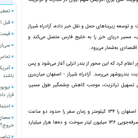
تعطیل
قبل ا
توسعه زیربناهای حمل و نقل خبر داده، آزادراه شیراز
قیمت آپار
وب، مسیر دریای خزر را به خلیج فارس متصل می‌کند و
سی‌ان
اقتصادی به‌شمار می‌رود.
تماس 
اعلام کرد که این محور از بندر انزلی آغاز می‌شود و پس
آمریک
یت بندربوشهر می‌رسد. آزادراه شیراز - اصفهان میان‌بری
باشند
من تسهیل ترانزیت، موجب کاهش چشمگیر طول مسیر،
قرار داد
احتما
به گفته وی، بهره‌برداری از این آزادراه فاصله میان شیراز و اصفهان را ۱۳۴ کیلومتر و زمان سفر را حدود دو ساعت
معمای
کاهش می‌دهد. این اقدام، فقط در سال نخست، موجب صرفه‌جویی ۱۳۶ میلیون لیتر سوخت و ده‌ها هزار میلیارد
خروج؟
ترامپ