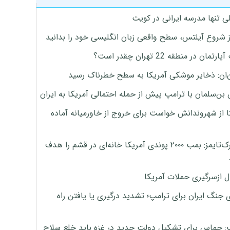
ی تنها مدرسه ایرانی در کویت
ز شروع آیلتس، سطح واقعی زبان انگلیسی خود را بدانید
تمان در منطقه 22 تهران چقدر است؟
‌ان: ذخایر موشکی آمریکا به سطح خطرناک رسید
بن‌سلمان با ترامپ پیش از حمله احتمالی آمریکا به ایران
ا از شهروندانش خواست برای خروج از خاورمیانه آماده
نیویورک‌تایمز: بمب ۲۰۰۰ پوندی آمریکا خانه‌ای در قشم را هدف
ل ازسرگیری حملات آمریکا
 جنگ ایران برای ترامپ؛ تشدید درگیری یا یافتن راه
: حماس برای تشکیل دولت جدید در غزه باید خلع سلاح