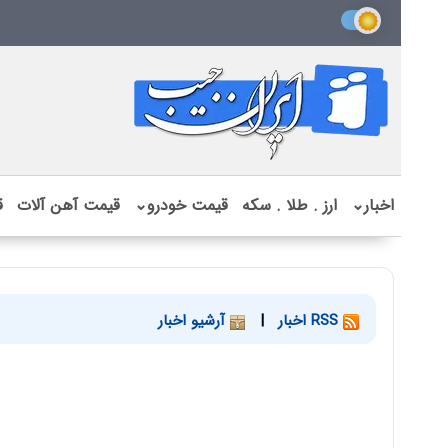
اخبار
⌄
ارز . طلا . سکه
قیمت خودرو
⌄
قیمت آهن آلات
ق
RSS اخبار
|
آرشیو اخبار