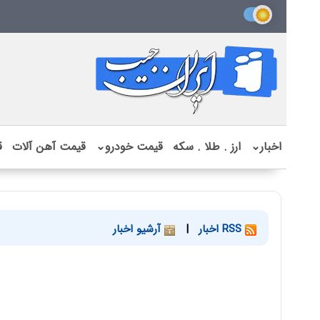
اخبار
⌄
ارز . طلا . سکه
قیمت خودرو
⌄
قیمت آهن آلات
ق
RSS اخبار
|
آرشیو اخبار