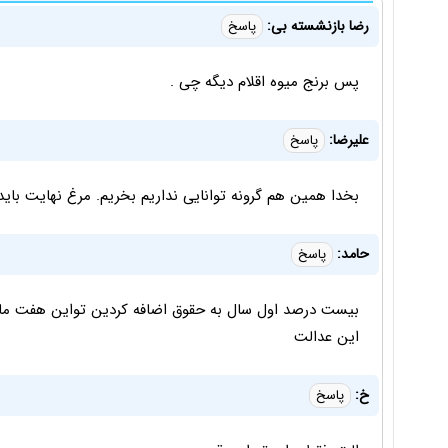
رضا بازنشسته بی:
پاسخ
پس برنج میوه اقلام دیگه چی .
علیرضا:
پاسخ
بخدا همین هم گرونه توانایی نداریم بخریم. مرغ نهایت باید کیلویی ۴۰ تا ۵۰ باشه اخه کیلویی 
حامد:
پاسخ
بیست درصد اول سال به حقوق اضافه کردین تواین هفت ماه 
این عدالت
خ:
پاسخ