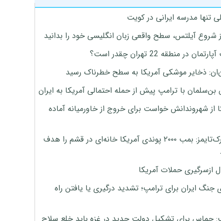
ی تنها مدرسه ایرانی در کویت
ز شروع آیلتس، سطح واقعی زبان انگلیسی خود را بدانید
تمان در منطقه 22 تهران چقدر است؟
‌ان: ذخایر موشکی آمریکا به سطح خطرناک رسید
بن‌سلمان با ترامپ پیش از حمله احتمالی آمریکا به ایران
ا از شهروندانش خواست برای خروج از خاورمیانه آماده
نیویورک‌تایمز: بمب ۲۰۰۰ پوندی آمریکا خانه‌ای در قشم را هدف
ل ازسرگیری حملات آمریکا
 جنگ ایران برای ترامپ؛ تشدید درگیری یا یافتن راه
: حماس برای تشکیل دولت جدید در غزه باید خلع سلاح