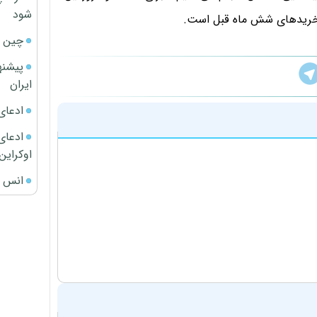
شود
ه خریدهای شش ماه قبل است.
چین ا
پیشنه
ایران
ادعای
ادعای 
اوکراین
انس ج