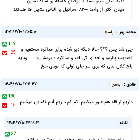
نکته منفی مینویسند یا اوضاع جامعه رو سیاه نشون
میدن اکثرا از واحد ۸۲۰۰ اسرائیل یا آلبانی نشین ها هستند
۱۴۰۴/۷/۱۰ ۱۲:۰۵:۱۰
محمد پور :
پاسخ
119
چی شد پس ؟؟؟ حالا دیگه دیر شده برای مذاکره مستقیم و
25
تصویب پالرمو و اف ای تی اف و مذاکره و نرمش و ..... وباید
باج کلان بدی که بری سر جای اولی که بودی خخ
۱۴۰۴/۷/۱۰ ۱۲:۱۱:۴۷
هادی :
پاسخ
180
داریم از قله هم عبور میکنیم. کم کم داریم آدم فضایی میشیم
15
لفافه:
۱۴۰۴/۷/۱۰ ۱۳:۱۹:۲۱
27
برای فضا رفتن باید سوخت خوبی در دسترست باشه