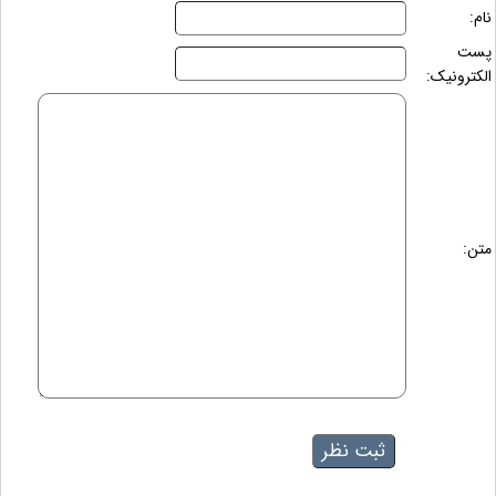
نام:
پست
الکترونیک:
متن: