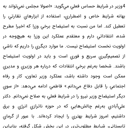
4وزير در شرايط حساس فعلي مي‌گويد: «اصولا مجلس نمي‌تواند به
بهانه شرايط خاص و اضطراري، استفاده از ابزارهاي نظارتي را
تعطيل كند. اما من نسبت به استيضاح برخي وزرا كه اخيرا مطرح
شده، انتقاداتي دارم و معتقدم عملكرد اين وزرا به هيچ‌وجه در
اولويت نخست استيضاح نيست. ما موارد ديگري را داريم كه ناشي
از تصميم‌گيري سريع و فوري است و بايد در اولويت استيضاح
باشند. شخصا به‌رغم برخي انتقادات كه درباره هر وزيري و مديري
ممكن است وجود داشته باشد، عملكرد وزير تعاون، كار و رفاه
اجتماعي را قابل دفاع مي‌دانم.» فاطمي ادامه مي‌دهد: «از سوي
ديگر استيضاح وزير نيرو را در شرايط فعلي به صلاح نمي‌دانم. دكتر
علي‌آبادي به‌رغم چالش‌هايي كه در حوزه ناترازي انرژي و برق
داشتيم، امروز شرايط بهتري را ايجاد كرده‌اند. با عبور از گرماي
تابستاني، شرايط مطلوب‌تري در اين بخش شكل گرفته، بنابراين