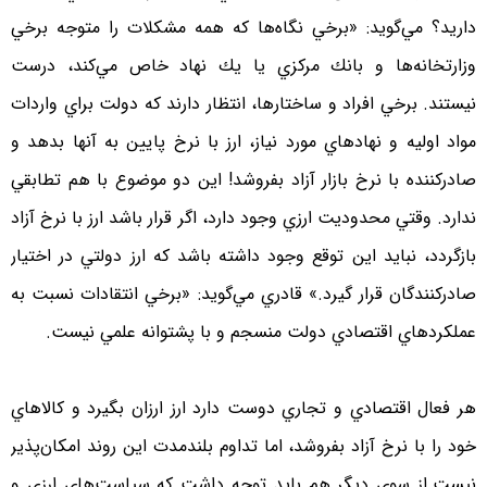
داريد؟ مي‌گويد: «برخي نگاه‌ها كه همه مشكلات را متوجه برخي
وزارتخانه‌ها و بانك مركزي يا يك نهاد خاص مي‌كند، درست
نيستند. برخي افراد و ساختارها، انتظار دارند كه دولت براي واردات
مواد اوليه و نهادهاي مورد نياز، ارز با نرخ پايين به آنها بدهد و
صادر‌كننده با نرخ بازار آزاد بفروشد! اين دو موضوع با هم تطابقي
ندارد. وقتي محدوديت ارزي وجود دارد، اگر قرار باشد ارز با نرخ آزاد
بازگردد، نبايد اين توقع وجود داشته باشد كه ارز دولتي در اختيار
صادركنندگان قرار گيرد.» قادري مي‌گويد: «برخي انتقادات نسبت به
عملكرد‌هاي اقتصادي دولت منسجم و با پشتوانه علمي نيست.
هر فعال اقتصادي و تجاري دوست دارد ارز ارزان بگيرد و كالاهاي
خود را با نرخ آزاد بفروشد، اما تداوم بلندمدت اين روند امكان‌پذير
نيست.از سوي ديگر هم بايد توجه داشت كه سياست‌هاي ارزي و