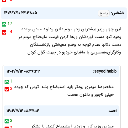
۱۴۰۴/۷/۱۰ ۲۳:۳۸:۰۵
ناشناس:
پاسخ
17
این چهار وزیر بیشترین زجر مردم دادن ودارند میدن ،وعده
4
وعید تنها دست آوردشان ورها کردن قیمت مایحتاج مردم در
دست دلالها ،عدم توجه به وضع معیشتی بازنشستگان
وکارگران،همسویی با مافیای خودرو در جهت گران کردن
۱۴۰۴/۷/۱۲ ۰۸:۳۶:۳۳
seyed habib:
1
مخصوصا میدری زودتر باید استیضاح بشه. تیمی که چیده
3
خیلی ناجور و داغون هست
احمد:
۱۴۰۴/۷/۱۲ ۰۸:۳۷:۰۲
3
میدری وزیر کار رو زودتر استیضاح کنید. با تشکر