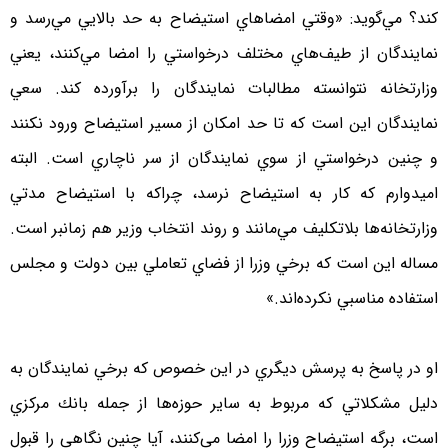
كند؟ مي‌گويد: «وقتي امضاهاي استيضاح به حد بالايي مي‌رسد و
نمايندگان از طيف‌هاي مختلف درخواستي را امضا مي‌كنند، يعني
وزارتخانه نتوانسته مطالبات نمايندگان را برآورده كند. سعي
نمايندگان اين است كه تا حد امكان از مسير استيضاح ورود نكنند
و چنين درخواستي از سوي نمايندگان از سر ناچاري است. البته
اميدوارم كه كار به استيضاح نرسد، چراكه با استيضاح مدتي
وزارتخانه‌ها بلاتكليف مي‌مانند و روند انتخاب وزير هم زمانبر است.
مساله اين است كه برخي وزرا از فضاي تعاملي بين دولت و مجلس
استفاده مناسبي نكرده‌اند.»
او در پاسخ به پرسش ديگري در اين خصوص كه برخي نمايندگان به
دليل مشكلاتي كه مربوط به ساير حوزه‌ها از جمله بانك مركزي
است، برگه استيضاح وزرا را امضا مي‌كنند، آيا چنين نگاهي را قبول