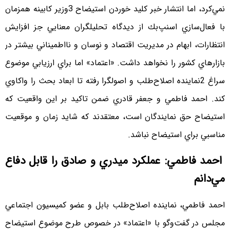
نمي‌كرد، اما انتشار خبر كليد خوردن استيضاح 3وزير كابينه همزمان
با فعال‌سازي اسنپ‌بك از ديدگاه تحليلگران معنايي جز افزايش
انتظارات، ابهام در مديريت اقتصاد و نوسان و نااطميناني بيشتر در
بازارهاي كشور را نخواهد داشت. «اعتماد» اما براي ارزيابي موضوع
سراغ 2نماينده اصلاح‌طلب و اصولگرا رفته تا ابعاد بحث را واكاوي
كند. احمد فاطمي و جعفر قادري ضمن تاكيد بر اين واقعيت كه
استيضاح حق نمايندگان است، معتقدند كه شايد زمان و موقعيت
مناسبي براي استيضاح نباشد.
احمد فاطمي: عملكرد ميدري و صادق را قابل دفاع
مي‌دانم
احمد فاطمي، نماينده اصلاح‌طلب بابل و عضو كميسيون اجتماعي
مجلس در گفت‌وگو با «اعتماد» در خصوص طرح موضوع استيضاح