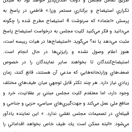
طريق تعامل مجلس و دولت امكان‌پذير خواهد بود نه سيكل
تكراري استيضاح و بركناري مستمر وزرا.» فاطمي در پاسخ به
پرسش «اعتماد» كه سرنوشت 4 استيضاح مطرح شده را چگونه
مي‌دانيد و فكر مي‌كنيد كليت مجلس به درخواست استيضاح پاسخ
مثبت مي‌دهد يا نه؟ مي‌گويد: «استيضاح‌ها در هيات رييسه است،
هنوز اعلام وصول نشده و رايزني‌ها در حال انجام است.
استيضاح‌كنندگان تا بخواهند ساير نمايندگان را در خصوص
ضعف‌هاي وزارتخانه‌هايي كه مدعي آن هستند، قانع كنند، زمان
زيادي نياز دارد. هر چند تكثر قابل توجهي ميان طيف‌هاي مختلف
وجود دارد، اما معتقدم كليت مجلس مبتني بر عقلانيت، خرد و
منافع ملي عمل مي‌كند و جهت‌گيري‌هاي سياسي، حزبي و جناحي و
قبيله‌اي در تصميمات مجلس نقشي ندارد. » اين نماينده يادآور
مي‌شود: «البته ممكن است يك طيف خاص بخواهد اقداماتي را