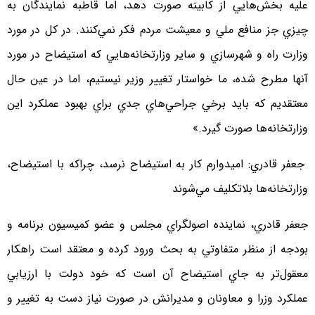
عليه بخش‌هايي از كابينه صورت دهد، اما قاطبه نمايندگان به
چيزي جز منافع ملي و معيشت مردم فكر نمي‌كنند. در كل در مورد
وزارت راه و شهرسازي و ساير وزارتخانه‌هايي كه استيضاح در مورد
آنها مطرح شده، ما خواستار تغيير وزير نيستيم، اما در عين حال
معتقديم كه بايد برخي جراحي‌هاي جدي براي بهبود عملكرد اين
وزارتخانه‌ها صورت گيرد.»
جعفر قادري: اميدوارم كار به استيضاح نرسد، چراكه با استيضاح،
وزارتخانه‌ها بلاتكليف مي‌شوند
جعفر قادري، نماينده اصولگراي مجلس و عضو كميسيون برنامه و
بودجه از منظر متفاوتي به بحث ورود كرده و معتقد است راهكار
معقول‌تر به جاي استيضاح آن است كه خود دولت با ارزيابي
عملكرد وزرا و معاونان و مديرانش در صورت نياز دست به تغيير و