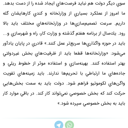
سوي ديگر دولت هم نبايد فرصت‌هاي ايجاد شده را از دست بدهد.
ما امروز از عملكرد بسياري از وزارتخانه و كندي كارهايشان گله
داريم. سرعت تصميم‌سازي‌ها در وزارتخانه‌هاي مختلف بايد بالا
رود. يك‌سال از برنامه هفتم گذشته و وزارت كار، راه و شهرسازي و...
بايد در حوزه واگذاري‌ها سريع‌تر عمل كنند.» قادري در پايان يادآور
مي‌شود: «وزارتخانه‌ها قطعا بايد از ظرفيت‌هاي بخش غيردولتي
بهتر استفاده كنند. بهينه‌سازي و استفاده موثر از خطوط ريلي و
جاده‌هاي ما ارتباطي با تحريم‌ها ندارند. بايد زمينه‌هاي تقويت
واگن‌هاي لكوموتيو فراهم شود. دولت بايد به سمت بخش‌هايي
حركت كند كه بخش خصوصي نمي‌تواند كار كند. در باقي موارد كار
بايد به بخش خصوصي سپرده شود.»