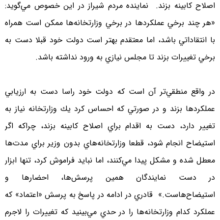
اصلاح كابينه بزند. نماينده مردم شيراز در اين خصوص مي‌گويد:
«هر چند برخي عملكردها در برخي وزارتخانه‌ها ممكن است همراه
با انتقاداتي باشد، اما معتقدم بهتر است دولت خود قبلا دست به
برخي تغييرات بزند تا مجلس نيازي به ورود نداشته باشد.
در واقع منطقي‌تر آن است كه دولت خود راسا دست به ارزيابي
عملكردها بزند و در صورتي كه احساس كرد يك وزارتخانه نياز به
تغيير دارد، دست به اقدام براي اصلاح كابينه بزند، چراكه اگر
استيضاح انجام شود، قطعا وزارتخانه‌هاي بدون وزير براي مدت‌ها
معطل شده و مشكل پيدا مي‌كنند، اما نبايد فراموش كرد، تنها ابزار
در دست نمايندگان همين پرسش‌ها، احضارها و
استيضاح‌هاست.» قادري در ادامه در پاسخ به پرسش «اعتماد» كه
عملكرد كدام وزارتخانه‌ها را در حدي مي‌بينيد كه تغييرات را لاجرم