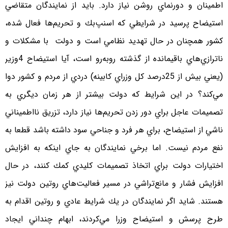
اطمينان و دورنماي روشن نياز دارد. بايد از نمايندگان متقاضي
استيضاح پرسيد در شرايطي كه اسنپ‌بك و تحريم‌ها فعال شده،
کشور همچنان در حال تهديد نظامي است و دولت با مشكلات و
ناترازي‌هاي باقيمانده از گذشته روبه‌رو است، آيا استيضاح 4وزير
(يعني بيش از 25درصد كل وزراي كابينه) دردي از مردم و كشور دوا
مي‌كند؟ در اين شرايط كه دولت بيشتر از هر زمان ديگري به
تصميمات عاجل براي دور زدن تحريم‌ها نياز دارد، تزريق نااطميناني
ناشي از استيضاح، براي هر فرد و جناحي سود داشته باشد قطعا به
نفع مردم نيست. اما برخي نمايندگان به جاي اينكه به افزايش
اختيارات دولت براي اتخاذ تصميمات كليدي كمك كنند، در حال
افزايش فشار و مانع‌تراشي در مسير فعاليت‌هاي روتين دولت نيز
هستند. شايد اگر نمايندگان در يك شرايط عادي و روتين اقدام به
طرح پرسش و استيضاح وزرا مي‌كردند، ابهام چنداني ايجاد