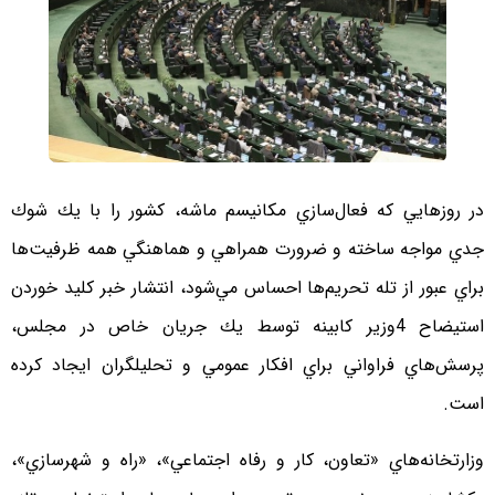
در روزهايي كه فعال‌سازي مكانيسم ماشه، كشور را با يك شوك
جدي مواجه ساخته و ضرورت همراهي و هماهنگي همه ظرفيت‌ها
براي عبور از تله تحريم‌ها احساس مي‌شود، انتشار خبر كليد خوردن
استيضاح 4وزير كابينه توسط يك جريان خاص در مجلس،
پرسش‌هاي فراواني براي افكار عمومي و تحليلگران ايجاد كرده
است.
وزارتخانه‌هاي «تعاون، كار و رفاه اجتماعي»، «راه و شهرسازي»،