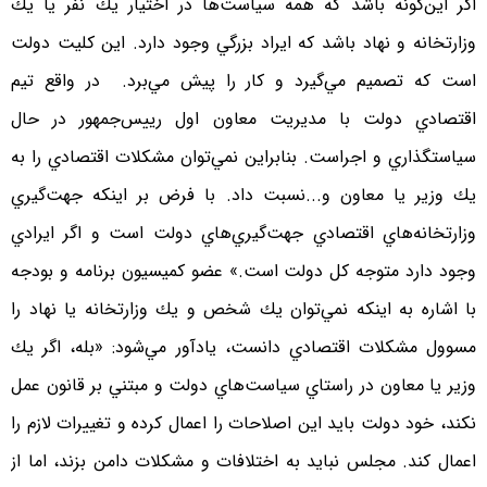
اگر اين‌گونه باشد كه همه سياست‌ها در اختيار يك نفر يا يك
وزارتخانه و نهاد باشد كه ايراد بزرگي وجود دارد. اين كليت دولت
است كه تصميم مي‌گيرد و كار را پيش مي‌برد. در واقع تيم
اقتصادي دولت با مديريت معاون اول رييس‌جمهور در حال
سياستگذاري و اجراست. بنابراين نمي‌توان مشكلات اقتصادي را به
يك وزير يا معاون و...نسبت داد. با فرض بر اينكه جهت‌گيري
وزارتخانه‌هاي اقتصادي جهت‌گيري‌هاي دولت است و اگر ايرادي
وجود دارد متوجه كل دولت است.» عضو كميسيون برنامه و بودجه
با اشاره به اينكه نمي‌توان يك شخص و يك وزارتخانه يا نهاد را
مسوول مشكلات اقتصادي دانست، يادآور مي‌شود: «بله، اگر يك
وزير يا معاون در راستاي سياست‌هاي دولت و مبتني بر قانون عمل
نكند، خود دولت بايد اين اصلاحات را اعمال كرده و تغييرات لازم را
اعمال كند. مجلس نبايد به اختلافات و مشكلات دامن بزند، اما از