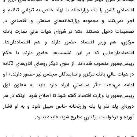
اقتصادي كشور را يك وزارتخانه يا نهاد خاص به تنهايي تنظيم و
اجرا نمي‌كنند و مجموعه وزارتخانه‌هاي صنعتي و اقتصادي در
تصميمات دخيل هستند. مثلا در شوراي هيات عالي نظارت بانك
مركزي، هم وزير اقتصاد حضور دارند و هم اقتصاددان‌ها.
اقتصاددان‌هايي كه در اين نشست‌ها حضور دارند با حكم
رييس‌جمهور منصوب شده‌اند. از سوي ديگر روساي اتاق‌هاي 3گانه
در هيات عالي بانك مركزي و نمايندگان مجلس نيز حضور دارند.» او
ادامه مي‌دهد: «اگر سياستي ايراد دارد بايد به معاون اول
رييس‌جمهور يا وزارت اقتصاد گفته شود تا اصلاح شود. اينكه در هر
دوره‌اي يك نفر يا يك وزارتخانه خاص سيبل شود و به او فشار
آورده و درخواست بركناري مطرح شود، فايده ندارد.