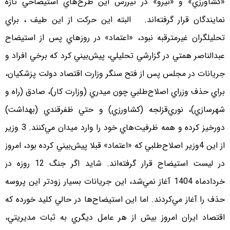
«كشاورزي» و «نيرو» در تيررس اين طرح‌هاي استيضاحي تازه
نمايندگان قرار گرفته‌اند. البته اين حركت از این طیف ، براي
تحليلگران غيرمترقبه نبود، «اعتماد» در روزهاي پس از استيضاح
عبدالناصر همتي در گزارشي تحليلي، پيش‌بيني كرد كه برخي افراد و
جريانات در مجلس پس از فتح سنگر وزارت اقتصاد دولت پزشكيان،
براي حذف وزراي اصلاح‌طلبي چون ميدري (وزارت كار)، صادق (راه و
شهرسازي)، نوري‌قزلجه (كشاورزي) و حتي ظفرقندي (بهداشت)
دورخيز كرده و همه ظرفيت‌هاي خود را وارد ميدان مي‌كنند. 3 وزير
از اين 4وزير اصلاح‌طلبي كه «اعتماد» قبلا پيش‌بيني كرده بود، امروز
در ليست استيضاح قرار گرفته‌اند. شايد اگر جنگ 12 روزه در
خردادماه 1404 آغاز نمي‌شد، اين جريانات بسيار زودتر اين پروسه
حذف را آغاز مي‌كردند. اما اين استيضاح‌ها در حالي كليد خورده كه
اقتصاد ايران امروز بيش از هر عامل ديگري به ثبات مديريتي،