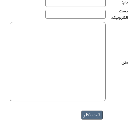
نام:
پست
الکترونیک:
متن: