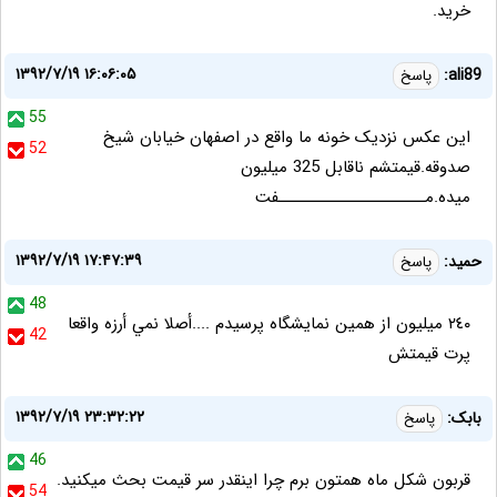
خرید.
۱۳۹۲/۷/۱۹ ۱۶:۰۶:۰۵
ali89:
پاسخ
55
این عکس نزدیک خونه ما واقع در اصفهان خیابان شیخ
52
صدوقه.قیمتشم ناقابل 325 میلیون
میده.مــــــــــــــــــــــفت
۱۳۹۲/۷/۱۹ ۱۷:۴۷:۳۹
حميد:
پاسخ
48
٢٤٠ ميليون از همين نمايشگاه پرسيدم ....أصلا نمي أرزه واقعا
42
پرت قيمتش
۱۳۹۲/۷/۱۹ ۲۳:۳۲:۲۲
بابک:
پاسخ
46
قربون شکل ماه همتون برم چرا اینقدر سر قیمت بحث میکنید.
54