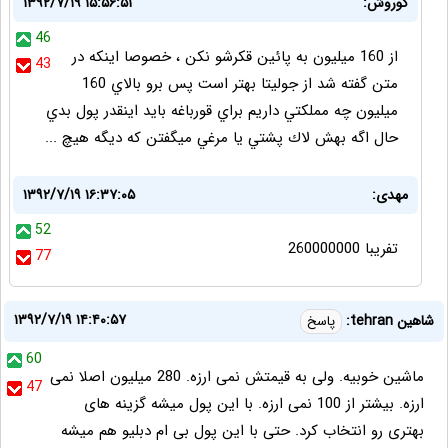
كوروش:
۱۳۹۲/۷/۱۹ ۱۵:۵۶:۵۱
46
از 160 ميليون به پائين قكرشو نكن ،‌ خصوصا اينكه در
43
متن گفته شد از جوليتا بهتر است پس برو بالاي 160
ميليون چه مملكتي داريم براي قورباغه بايد اينقدر پول بدي
حال اگه بهش لاك پشتي يا مرغي ميگفتن كه ديگه هيچ ...
مهدی:
۱۳۹۲/۷/۱۹ ۱۶:۳۷:۰۵
52
تفریبا 260000000
77
۱۳۹۲/۷/۱۹ ۱۴:۴۰:۵۷
شاهین tehran:
پاسخ
60
ماشین خوبیه. ولی به قیمتش نمی ارزه. 280 میلیون اصلا نمی
47
ارزه. بیشتر از 100 نمی ارزه. با این پول میشه گزینه های
بهتری رو انتخاب کرد. حتی با این پول بی ام دبلیو هم میشه