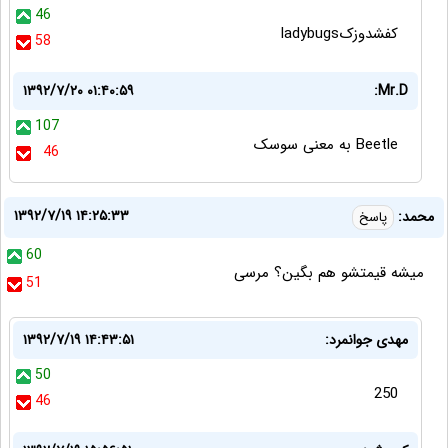
46
کفشدوزکladybugs
58
۱۳۹۲/۷/۲۰ ۰۱:۴۰:۵۹
Mr.D:
107
Beetle به معنی سوسک
46
۱۳۹۲/۷/۱۹ ۱۴:۲۵:۳۳
محمد:
پاسخ
60
میشه قیمتشو هم بگین؟ مرسی
51
مهدی جوانمرد:
۱۳۹۲/۷/۱۹ ۱۴:۴۳:۵۱
50
250
46