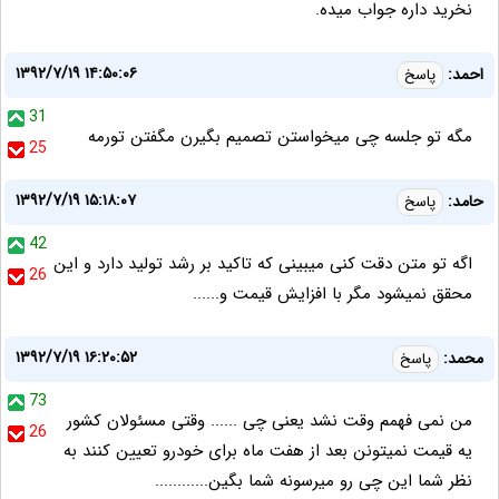
نخرید داره جواب میده.
۱۳۹۲/۷/۱۹ ۱۴:۵۰:۰۶
احمد:
پاسخ
31
مگه تو جلسه چی میخواستن تصمیم بگیرن مگفتن تورمه
25
۱۳۹۲/۷/۱۹ ۱۵:۱۸:۰۷
حامد:
پاسخ
42
اگه تو متن دقت کنی میبینی که تاکید بر رشد تولید دارد و این
26
محقق نمیشود مگر با افزایش قیمت و......
۱۳۹۲/۷/۱۹ ۱۶:۲۰:۵۲
محمد:
پاسخ
73
من نمی فهمم وقت نشد یعنی چی ...... وقتی مسئولان کشور
26
یه قیمت نمیتونن بعد از هفت ماه برای خودرو تعیین کنند به
نظر شما این چی رو میرسونه شما بگین............