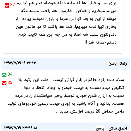
برای من و خیلی ها که مفته دیگه حوصله صبر هم نداریم
32
میریم میخریم و خلاص . فکرمون هم راحت میشه مگه
میشه از این به بعد تو این سرما و بارون بمونیم پیاده . از
بخاری تیبا لذت میبریم!. شما هم باشید تا مو هاتون عین
دندونتون سفید شه اصلا به من چه این همه تایپ کردم
دستم خسته شد !!
۱۳۹۲/۷/۱۹ ۱۹:۴۱:۴۴
رضا:
پاسخ
34
سلام.علت رکود حاکم بر بازار گرانی نیست . علت این رکود بلا
35
تکلیفی مردم نسبت به قیمت خودرو و ایجاد انتظار نا بجا
نسبت به ارزان شدن خودرو توسط برخی سیاستمداران در مردم
هست. بدانید و آگاه باشید به زودی قیمت رسمی خودروهای تولید
داخل حداقل 20 درصد افزایش میابد. .
۱۳۹۲/۷/۱۹ ۲۳:۴۹:۱۸
احمق نباش:
پاسخ