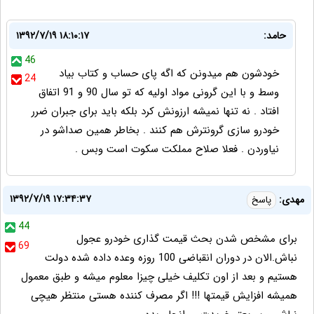
حامد:
۱۳۹۲/۷/۱۹ ۱۸:۱۰:۱۷
46
خودشون هم میدونن که اگه پای حساب و کتاب بیاد
24
وسط و با این گرونی مواد اولیه که تو سال 90 و 91 اتفاق
افتاد . نه تنها نمیشه ارزونش کرد بلکه باید برای جبران ضرر
خودرو سازی گرونترش هم کنند . بخاطر همین صداشو در
نیاوردن . فعلا صلاح مملکت سکوت است وبس .
۱۳۹۲/۷/۱۹ ۱۷:۳۴:۳۷
مهدی:
پاسخ
44
برای مشخص شدن بحث قیمت گذاری خودرو عجول
69
نباش.الان در دوران انقباضی 100 روزه وعده داده شده دولت
هستیم و بعد از اون تکلیف خیلی چیزا معلوم میشه و طبق معمول
همیشه افزایش قیمتها !!! اگر مصرف کننده هستی منتظر هیچی