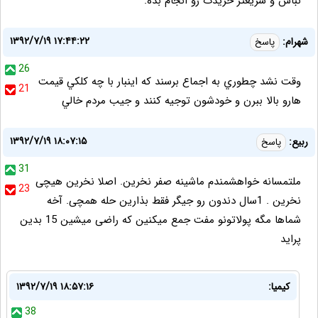
نباش و سریعتر خریدت رو انجام بده.
۱۳۹۲/۷/۱۹ ۱۷:۴۴:۲۲
شهرام:
پاسخ
26
وقت نشد چطوري به اجماع برسند كه اينبار با چه كلكي قيمت
21
هارو بالا ببرن و خودشون توجيه كنند و جيب مردم خالي
۱۳۹۲/۷/۱۹ ۱۸:۰۷:۱۵
ربیع:
پاسخ
31
ملتمسانه خواهشمندم ماشینه صفر نخرین. اصلا نخرین هیچی
23
نخرین . 1سال دندون رو جیگر فقط بذارین حله همچی. آخه
شماها مگه پولاتونو مفت جمع میکنین که راضی میشین 15 بدین
پراید
کیمیا:
۱۳۹۲/۷/۱۹ ۱۸:۵۷:۱۶
38