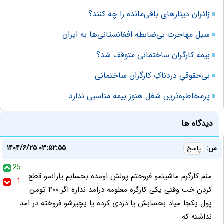
زائران دینارهای باقی‌مانده را چه کنند؟
سیل مهاجرت بی‌ضابطه افغانستانی‌ها به ایران
بیمه کارگران ساختمانی متوقف شد؟
بی‌حقوقیِ دردناکِ کارگران ساختمانی
پرمخاطره‌ترین شغل هنوز بیمه مناسبی ندارد
دیدگاه ها
۱۴۰۴/۶/۲۵ ۰۳:۵۲:۵۵
س:
پاسخ
25
منم کارگرم ماشینمو فروختم پولش اومده بحسابم یارانمو قطع
1
کردن خب وقتی یکی کارگره معلومه درامد نداره اگر ۴۰۰ تومن
پول یکجا میاد بحسابش یا دزدی کرده یا یچیزشو فروخته در امد
نداشته که